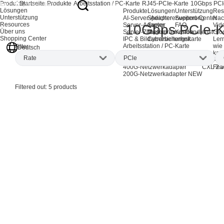
Produkte
Startseite
Produkte
Arbeitsstation / PC-Karte
RJ45-PCIe-Karte
10Gbps PCI
Lösungen
Produkte
Lösungen
Unterstützung
Res
Unterstützung
AI-Server-Adapter
Speichererweiterung
Support-Center
Nac
Resources
Server-Adapter
Server
FAQ
Vid
10Gbps PCIe-K
Über uns
Server-Zubehör
Maschinenvision
Kundendienst
Glo
Shopping Center
IPC & Bildverarbeitungskarte
Cybersicherheit
Ler
Arbeitsstation / PC-Karte
wie
Filter
Deutsch
EOL-Produkte
kan
Rate
PCle
AI-Netzwerkadapter
CXL-Ad
Pro
400G-Netzwerkadapter
CXL 2.0
Fea
200G-Netzwerkadapter
NEW
100Mbps
(1)
x1
(1)
I
Filtered out:
5
products
1Gbps
(1)
x4
(4)
I
10Gbps
(5)