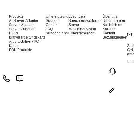
Produkte
Unterstützung
Lösungen
Über uns
AI-Server-Adapter
Support-
Speichererweiterung
Unternehmen
Server-Adapter
Center
Server
Nachrichten
Server-Zubehör
FAQ
Maschinenvision
Karriere
IPC &
Kundendienst
Cybersicherheit
Kontakt
Bildverarbeitungskarte
Bezugsquellen
Arbeitsstation / PC-
Karte
Subs
EOL-Produkte
Get 
arti