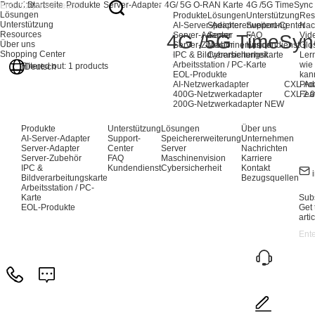
Produkte
Startseite
Produkte
Server-Adapter
4G/ 5G O-RAN Karte
4G /5G TimeSync
Lösungen
Produkte
Lösungen
Unterstützung
Res
Unterstützung
AI-Server-Adapter
Speichererweiterung
Support-Center
Nac
Resources
Server-Adapter
Server
FAQ
Vid
4G /5G TimeSyn
Über uns
Server-Zubehör
Maschinenvision
Kundendienst
Glo
Shopping Center
IPC & Bildverarbeitungskarte
Cybersicherheit
Ler
Arbeitsstation / PC-Karte
wie
Filtered out:
1
products
Deutsch
EOL-Produkte
kan
AI-Netzwerkadapter
CXL-Ad
Pro
400G-Netzwerkadapter
CXL 2.0
Fea
200G-Netzwerkadapter
NEW
Produkte
Unterstützung
Lösungen
Über uns
AI-Server-Adapter
Support-
Speichererweiterung
Unternehmen
Server-Adapter
Center
Server
Nachrichten
Server-Zubehör
FAQ
Maschinenvision
Karriere
IPC &
Kundendienst
Cybersicherheit
Kontakt
Bildverarbeitungskarte
Bezugsquellen
Arbeitsstation / PC-
Karte
Subs
EOL-Produkte
Get 
arti