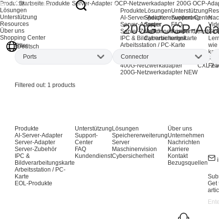
Produkte
Startseite
Produkte
Server-Adapter
OCP-Netzwerkadapter
200G OCP-Adap
Lösungen
Produkte
Lösungen
Unterstützung
Res
Unterstützung
AI-Server-Adapter
Speichererweiterung
Support-Center
Nac
Resources
Server-Adapter
Server
FAQ
Vid
200G OCP-Ada
Über uns
Server-Zubehör
Maschinenvision
Kundendienst
Glo
Shopping Center
IPC & Bildverarbeitungskarte
Cybersicherheit
Ler
Arbeitsstation / PC-Karte
wie
Filter
Deutsch
EOL-Produkte
kan
Ports
Connector
AI-Netzwerkadapter
CXL-Ad
Pro
400G-Netzwerkadapter
CXL 2.0
Fea
200G-Netzwerkadapter
NEW
Dual-port
(1)
QSFP56
(1)
Filtered out:
1
products
Produkte
Unterstützung
Lösungen
Über uns
AI-Server-Adapter
Support-
Speichererweiterung
Unternehmen
Server-Adapter
Center
Server
Nachrichten
Server-Zubehör
FAQ
Maschinenvision
Karriere
IPC &
Kundendienst
Cybersicherheit
Kontakt
Bildverarbeitungskarte
Bezugsquellen
Arbeitsstation / PC-
Karte
Subs
EOL-Produkte
Get 
arti