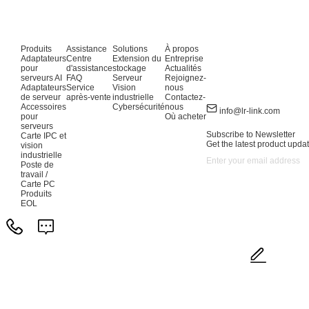
Produits
Assistance
Solutions
À propos
Adaptateurs
Centre
Extension du
Entreprise
pour
d'assistance
stockage
Actualités
serveurs AI
FAQ
Serveur
Rejoignez-
Adaptateurs
Service
Vision
nous
de serveur
après-vente
industrielle
Contactez-
Accessoires
Cybersécurité
nous
info@lr-link.com
pour
Où acheter
serveurs
Subscribe to Newsletter
Carte IPC et
Get the latest product updat
vision
industrielle
Poste de
travail /
Carte PC
Produits
EOL