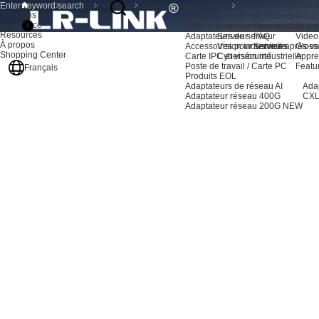
Produits
Accueil
À propos
Actualités
Dynamique des produits
Qu'est-ce qu'un résea
Solutions
Qu'est-ce qu'un réseau InfiniBand ?
Produits
Solutions
Assistance
Resou
Assistance
Adaptateurs pour serveurs AI
Extension du stockage
Centre d'assista
Actual
Resources
Adaptateurs de serveur
Serveur
FAQ
Video
À propos
Accessoires pour serveurs
Vision industrielle
Service après-ve
Gloss
Shopping Center
Carte IPC et vision industrielle
Cybersécurité
Appre
Poste de travail / Carte PC
Featu
Français
Produits EOL
Adaptateurs de réseau AI
Ada
Adaptateur réseau 400G
CXL
Adaptateur réseau 200G
NEW