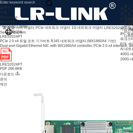
제품
솔
솔루션
제
지
루
R
지원
품
원
션
Resources
AI 서버
지
V
저장 
회사소개
서버 어
자
서버
Shopping Center
홈
제품
서버 어댑터
PCIe 네트워크 어댑터
1G 네트워크 어댑터
LRES2024PT
서버 액
애
머신 
한국어
Server Adapters
IPC 및
F
사이
LRES2024PT
워크스테
PCIe 2.0 x4 듀얼 포트 기가비트 RJ45 네트워크 어댑터 (WX1860A4 기반)
EOL 제
Dual-port Gigabit Ethernet NIC with WX1860A4 controller, PCIe 2.0 x4 interface, and 
AI 네
400G
200G
LRES2024PT
PDF 266.8KB
다운로드
문의
제안