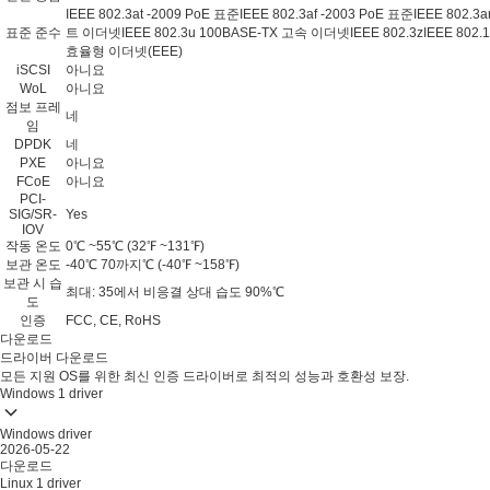
IEEE 802.3at -2009 PoE 표준IEEE 802.3af -2003 PoE 표준IEEE 802
표준 준수
트 이더넷IEEE 802.3u 100BASE-TX 고속 이더넷IEEE 802.3zIEEE 802.1Q
효율형 이더넷(EEE)
iSCSI
아니요
WoL
아니요
점보 프레
네
임
DPDK
네
PXE
아니요
FCoE
아니요
PCI-
SIG/SR-
Yes
IOV
작동 온도
0℃ ~55℃ (32℉ ~131℉)
보관 온도
-40℃ 70까지℃ (-40℉ ~158℉)
보관 시 습
최대: 35에서 비응결 상대 습도 90%℃
도
인증
FCC, CE, RoHS
다운로드
드라이버 다운로드
모든 지원 OS를 위한 최신 인증 드라이버로 최적의 성능과 호환성 보장.
Windows
1 driver
Windows driver
2026-05-22
다운로드
Linux
1 driver