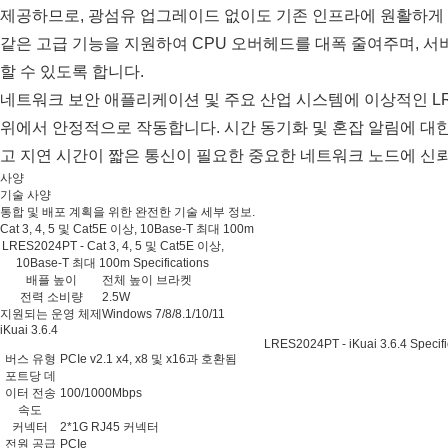
제공하므로, 광섬유 업그레이드 없이도 기존 인프라에 원활하게 통합
같은 고급 기능을 지원하여 CPU 오버헤드를 대폭 줄여주며, 서
할 수 있도록 합니다.
네트워크 보안 애플리케이션 및 주요 산업 시스템에 이상적인 LRES2
위에서 안정적으로 작동합니다. 시간 동기화 및 혼잡 알림에 대한 I
고 지연 시간이 짧은 통신이 필요한 중요한 네트워크 노드에 신뢰
사양
기술 사양
통합 및 배포 계획을 위한 완전한 기술 세부 정보.
Cat 3, 4, 5 및 Cat5E 이상, 10Base-T 최대 100m
LRES2024PT - Cat 3, 4, 5 및 Cat5E 이상,
10Base-T 최대 100m Specifications
배플 높이
전체 높이 브라켓
전력 소비량
2.5W
지원되는 운영 체제
Windows 7/8/8.1/10/11
iKuai 3.6.4
LRES2024PT - iKuai 3.6.4 Specifi
버스 유형
PCIe v2.1 x4, x8 및 x16과 호환됨
포트당 데
이터 전송
100/1000Mbps
속도
커넥터
2*1G RJ45 커넥터
전원 공급
PCIe