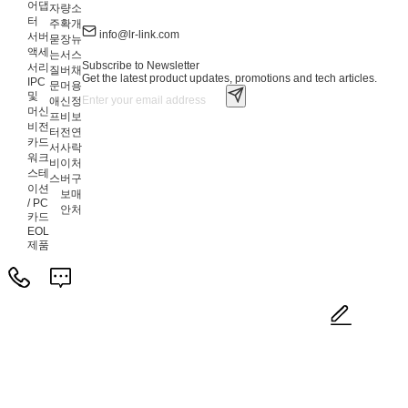
어댑
자
량
소
터
주
확
개
info@lr-link.com
서버
묻
장
뉴
액세
는
서
스
Subscribe to Newsletter
서리
질
버
채
Get the latest product updates, promotions and tech articles.
IPC
문
머
용
및
애
신
정
머신
프
비
보
비전
터
전
연
카드
서
사
락
워크
비
이
처
스테
스
버
구
이션
보
매
/ PC
안
처
카드
EOL
제품