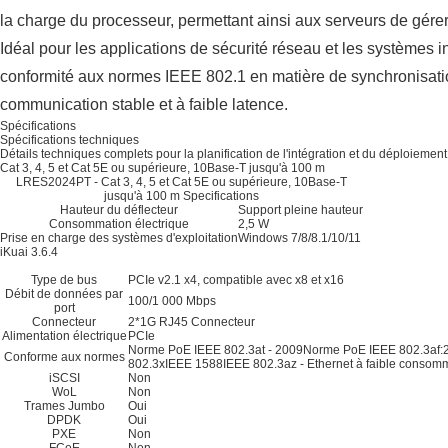
la charge du processeur, permettant ainsi aux serveurs de gére
Idéal pour les applications de sécurité réseau et les systèmes
conformité aux normes IEEE 802.1 en matière de synchronisation
communication stable et à faible latence.
Spécifications
Spécifications techniques
Détails techniques complets pour la planification de l'intégration et du déploiement
Cat 3, 4, 5 et Cat 5E ou supérieure, 10Base-T jusqu'à 100 m
LRES2024PT - Cat 3, 4, 5 et Cat 5E ou supérieure, 10Base-T
jusqu'à 100 m Specifications
Hauteur du déflecteur
Support pleine hauteur
Consommation électrique
2,5 W
Prise en charge des systèmes d'exploitation
Windows 7/8/8.1/10/11
iKuai 3.6.4
Type de bus
PCIe v2.1 x4, compatible avec x8 et x16
Débit de données par
100/1 000 Mbps
port
Connecteur
2*1G RJ45 Connecteur
Alimentation électrique
PCIe
Norme PoE IEEE 802.3at - 2009Norme PoE IEEE 802.3af:
Conforme aux normes
802.3xIEEE 1588IEEE 802.3az - Ethernet à faible consomm
iSCSI
Non
WoL
Non
Trames Jumbo
Oui
DPDK
Oui
PXE
Non