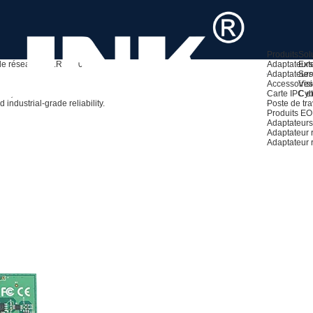
Produits
Sol
de réseau 1G
LRES2024PT
Adaptateurs
Ext
Adaptateurs
Ser
Accessoires
Visi
0A4)
Carte IPC et
Cyb
industrial-grade reliability.
Poste de tra
Produits E
Adaptateurs
Adaptateur
Adaptateur