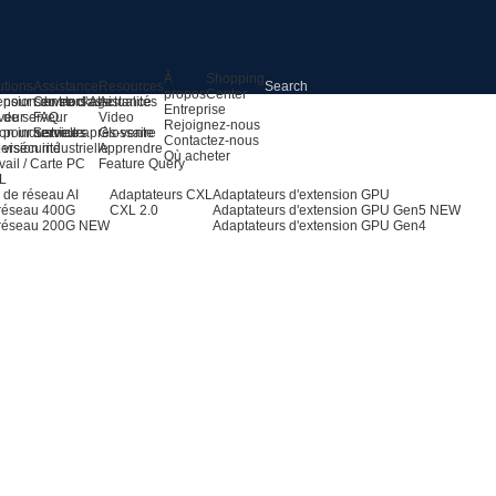
À
Shopping
utions
Assistance
Resources
propos
Center
 pour serveurs AI
ension du stockage
Centre d'assistance
Actualités
Entreprise
 de serveur
veur
FAQ
Video
Rejoignez-nous
 pour serveurs
on industrielle
Service après-vente
Glossaire
Contactez-nous
 vision industrielle
ersécurité
Apprendre
Où acheter
vail / Carte PC
Feature Query
OL
 de réseau AI
Adaptateurs CXL
Adaptateurs d'extension GPU
 réseau 400G
CXL 2.0
Adaptateurs d'extension GPU Gen5
NEW
 réseau 200G
NEW
Adaptateurs d'extension GPU Gen4