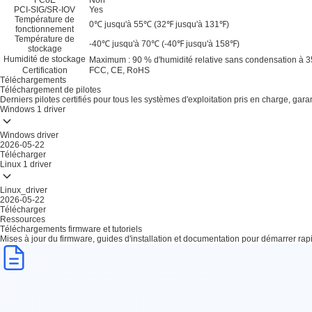
FCoE
Non
PCI-SIG/SR-IOV
Yes
Température de
0℃ jusqu'à 55℃ (32℉ jusqu'à 131℉)
fonctionnement
Température de
-40℃ jusqu'à 70℃ (-40℉ jusqu'à 158℉)
stockage
Humidité de stockage
Maximum : 90 % d'humidité relative sans condensation à 
Certification
FCC, CE, RoHS
Téléchargements
Téléchargement de pilotes
Derniers pilotes certifiés pour tous les systèmes d'exploitation pris en charge, gar
Windows
1 driver
Windows driver
2026-05-22
Télécharger
Linux
1 driver
Linux_driver
2026-05-22
Télécharger
Ressources
Téléchargements firmware et tutoriels
Mises à jour du firmware, guides d'installation et documentation pour démarrer ra