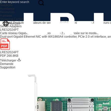
Produits
Solutions
Assistance
Resources
À propos
Shopping Center
Accueil
Produits
Adaptateurs de serveur
Adaptateurs réseau PCIe
Adaptateurs 
Français
Server Adapters
LRES2024PT
Carte réseau Gigabit RJ45 à deux ports PCIe 2.0 x4 (basée sur le modèle WX186
Dual-port Gigabit Ethernet NIC with WX1860A4 controller, PCIe 2.0 x4 interface, and 
LRES2024PT
PDF 266.8KB
Télécharger
Demande
Suggestion