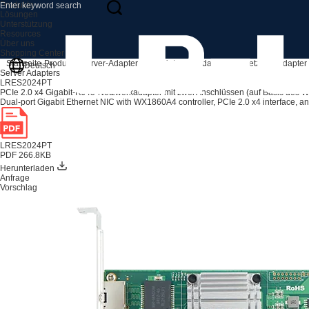
Produkte
Lösungen
Unterstützung
Resources
Über uns
Shopping Center
Startseite
Produkte
Server-Adapter
PCIe-Netzwerkadapter
1G-Netzwerkadapter
Deutsch
Server Adapters
LRES2024PT
PCIe 2.0 x4 Gigabit-RJ45-Netzwerkadapter mit zwei Anschlüssen (auf Basis des
Dual-port Gigabit Ethernet NIC with WX1860A4 controller, PCIe 2.0 x4 interface, and 
LRES2024PT
PDF 266.8KB
Herunterladen
Anfrage
Vorschlag