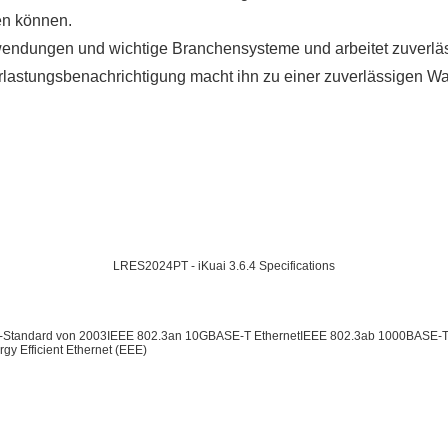
en können.
endungen und wichtige Branchensysteme und arbeitet zuverläss
lastungsbenachrichtigung macht ihn zu einer zuverlässigen Wahl
LRES2024PT - iKuai 3.6.4 Specifications
E-Standard von 2003IEEE 802.3an 10GBASE-T EthernetIEEE 802.3ab 1000BASE-T 
 Efficient Ethernet (EEE)