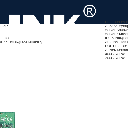
Produkte
Lösu
AI-Server-Ada
Speic
LRES2024PT
Server-Adapte
Serve
Server-Zubeh
Masch
IPC & Bildvera
Cyber
 WX1860A4)
Arbeitsstation
industrial-grade reliability.
EOL-Produkte
AI-Netzwerkad
400G-Netzwer
200G-Netzwer