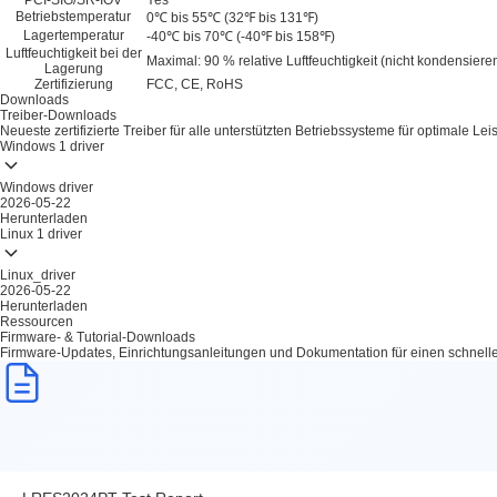
PCI-SIG/SR-IOV
Yes
Betriebstemperatur
0℃ bis 55℃ (32℉ bis 131℉)
Lagertemperatur
-40℃ bis 70℃ (-40℉ bis 158℉)
Luftfeuchtigkeit bei der
Maximal: 90 % relative Luftfeuchtigkeit (nicht kondensier
Lagerung
Zertifizierung
FCC, CE, RoHS
Downloads
Treiber-Downloads
Neueste zertifizierte Treiber für alle unterstützten Betriebssysteme für optimale Lei
Windows
1 driver
Windows driver
2026-05-22
Herunterladen
Linux
1 driver
Linux_driver
2026-05-22
Herunterladen
Ressourcen
Firmware- & Tutorial-Downloads
Firmware-Updates, Einrichtungsanleitungen und Dokumentation für einen schnelle