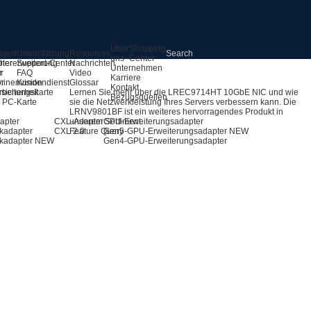
Über
Shopping
ngen
Unterstützung
Resources
uns
Center
pter
hererweiterung
Support-Center
Nachrichten
Unternehmen
r
r
FAQ
Video
Karriere
ör
inenvision
Kundendienst
Glossar
Kontakt
rbeitungskarte
sicherheit
Lernen Sie mehr über die LREC9714HT 10GbE NIC und wie
Bezugsquellen
 / PC-Karte
sie die Netzwerkleistung Ihres Servers verbessern kann. Die
LRNV9801BF ist ein weiteres hervorragendes Produkt in
apter
CXL-Adapter
unserem Sortiment.
GPU-Erweiterungsadapter
kadapter
CXL 2.0
Feature Query
Gen5-GPU-Erweiterungsadapter
NEW
kadapter
NEW
Gen4-GPU-Erweiterungsadapter