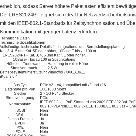
erheblich, sodass Server höhere Paketlasten effizient bewältig
Der LRES2024PT eignet sich ideal für Netzwerksicherheitsanw
mit den IEEE-802.1-Standards für Zeitsynchronisation und Über
Kommunikation mit geringer Latenz erfordern.
Technische Daten
Technische Spezifikationen
Vollständige technische Details für Integrations- und Bereitstellungsplanung.
Kat. 3, 4, 5 und Kat. 5E oder höher, 10Base-T bis zu 100 m
LRES2024PT - Kat. 3, 4, 5 und Kat. 5E oder höher,
10Base-T bis zu 100 m Specifications
Höhe der Trennwand
Halterung in voller Höhe
Stromverbrauch
2,5 W
Betriebssystemunterstützung
Windows 7/8/8.1/10/11
iKuai 3.6.4
Bus-Typ
PCIe v2.1 x4, kompatibel mit x8 und x16
Datenrate pro Port
100/1000 Mbit/s
Stecker
2 × 1G RJ45 Stecker
Stromversorgung
PCIe
IEEE 802.3at – PoE-Standard von 2009IEEE 802.3af: Po
Normkonform
802.1Q-VLANsIEEE 802.3xIEEE 1588IEEE 802.3az – Energy
iSCSI
Nein
WoL
Nein
Jumbo-Frames
Ja
DPDK
Ja
PXE
Nein
FCoE
Nein