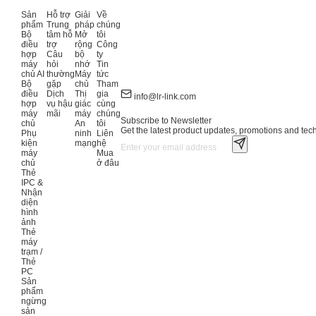
Sản
Hỗ trợ
Giải
Về
phẩm
Trung
pháp
chúng
Bộ
tâm hỗ
Mở
tôi
điều
trợ
rộng
Công
hợp
Câu
bộ
ty
máy
hỏi
nhớ
Tin
chủ AI
thường
Máy
tức
Bộ
gặp
chủ
Tham
điều
Dịch
Thị
gia
info@lr-link.com
hợp
vụ hậu
giác
cùng
máy
mãi
máy
chúng
Subscribe to Newsletter
chủ
An
tôi
Get the latest product updates, promotions and tech 
Phụ
ninh
Liên
kiện
mạng
hệ
máy
Mua
chủ
ở đâu
Thẻ
IPC &
Nhận
diện
hình
ảnh
Thẻ
máy
trạm /
Thẻ
PC
Sản
phẩm
ngừng
sản