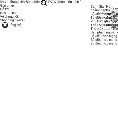
Sản phẩm
Trang chủ
Sản phẩm
Thẻ IPC & Nhận diện hình ảnh
Giải pháp
Sản
Giải
Hỗ
Reso
Hỗ trợ
phẩm
pháp
trợ
Tin t
Resources
Bộ điều hợp máy c
Mở rộng bộ 
Trung tâ
Vide
Về chúng tôi
Bộ điều hợp máy c
Máy chủ
Câu hỏi
Bảng
Shopping Center
Phụ kiện máy chủ
Thị giác máy
Dịch vụ
Học
Thẻ IPC & Nhận di
An ninh mạn
Tiếng Việt
Feat
Thẻ máy trạm / Th
Sản phẩm ngừng s
Bộ điều hợp mạng 
Bộ điều hợp mạng
Bộ điều hợp mạn