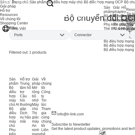
Sản phẩm
Trang chủ
Sản phẩm
Bộ điều hợp máy chủ
Bộ điều hợp mạng OCP
Bộ ch
Giải pháp
Sản
Giải
Hỗ
Reso
Hỗ trợ
phẩm
pháp
trợ
Tin t
Resources
Bộ chuyển đổi O
Bộ điều hợp máy c
Mở rộng bộ 
Trung tâ
Vide
Về chúng tôi
Bộ điều hợp máy c
Máy chủ
Câu hỏi
Bảng
Shopping Center
Phụ kiện máy chủ
Thị giác máy
Dịch vụ
Học
Filter
Thẻ IPC & Nhận di
An ninh mạn
Tiếng Việt
Feat
Thẻ máy trạm / Th
Ports
Connector
Sản phẩm ngừng s
Bộ điều hợp mạng 
Bộ điều hợp mạng
Bộ điều hợp mạn
Dual-port
(1)
QSFP56
(1)
Filtered out:
1
products
Sản
Hỗ trợ
Giải
Về
phẩm
Trung
pháp
chúng
Bộ
tâm hỗ
Mở
tôi
điều
trợ
rộng
Công
hợp
Câu
bộ
ty
máy
hỏi
nhớ
Tin
chủ AI
thường
Máy
tức
Bộ
gặp
chủ
Tham
điều
Dịch
Thị
gia
info@lr-link.com
hợp
vụ hậu
giác
cùng
máy
mãi
máy
chúng
Subscribe to Newsletter
chủ
An
tôi
Get the latest product updates, promotions and tech 
Phụ
ninh
Liên
kiện
mạng
hệ