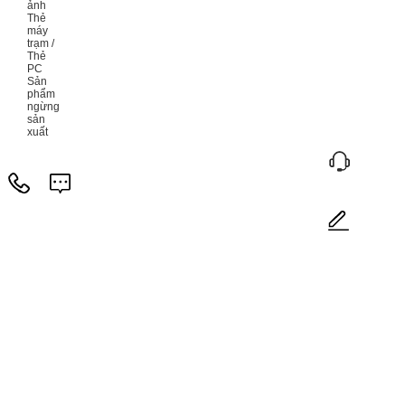
ảnh
Thẻ
máy
trạm /
Thẻ
PC
Sản
phẩm
ngừng
sản
xuất