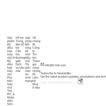
Sản
Hỗ trợ
Giải
Về
phẩm
Trung
pháp
chúng
Bộ
tâm hỗ
Mở
tôi
điều
trợ
rộng
Công
hợp
Câu
bộ
ty
máy
hỏi
nhớ
Tin
chủ AI
thường
Máy
tức
Bộ
gặp
chủ
Tham
điều
Dịch
Thị
gia
info@lr-link.com
hợp
vụ hậu
giác
cùng
máy
mãi
máy
chúng
Subscribe to Newsletter
chủ
An
tôi
Get the latest product updates, promotions and tech 
Phụ
ninh
Liên
kiện
mạng
hệ
máy
Mua
chủ
ở đâu
Thẻ
IPC &
Nhận
diện
hình