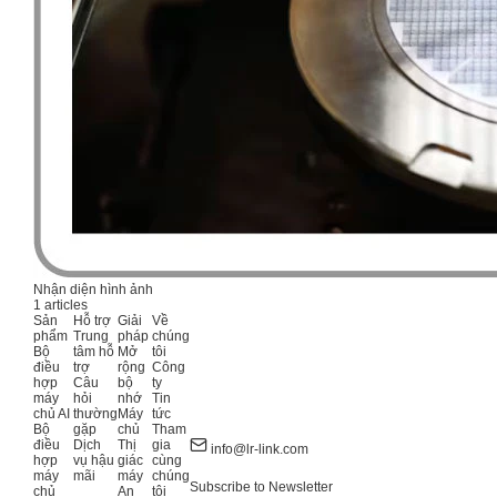
Nhận diện hình ảnh
1 articles
Sản
Hỗ trợ
Giải
Về
phẩm
Trung
pháp
chúng
Bộ
tâm hỗ
Mở
tôi
điều
trợ
rộng
Công
hợp
Câu
bộ
ty
máy
hỏi
nhớ
Tin
chủ AI
thường
Máy
tức
Bộ
gặp
chủ
Tham
điều
Dịch
Thị
gia
info@lr-link.com
hợp
vụ hậu
giác
cùng
máy
mãi
máy
chúng
Subscribe to Newsletter
chủ
An
tôi