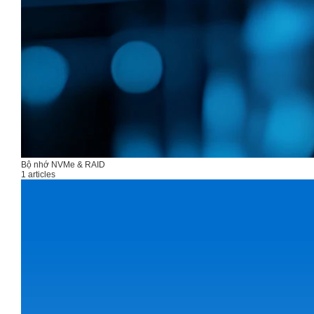
Bộ nhớ NVMe & RAID
1 articles