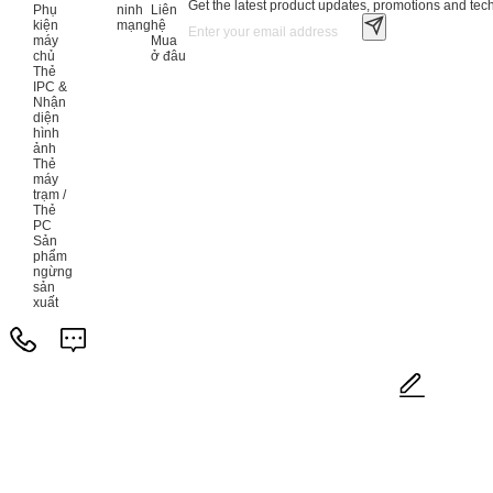
Get the latest product updates, promotions and tech 
Phụ
ninh
Liên
kiện
mạng
hệ
máy
Mua
chủ
ở đâu
Thẻ
IPC &
Nhận
diện
hình
ảnh
Thẻ
máy
trạm /
Thẻ
PC
Sản
phẩm
ngừng
sản
xuất