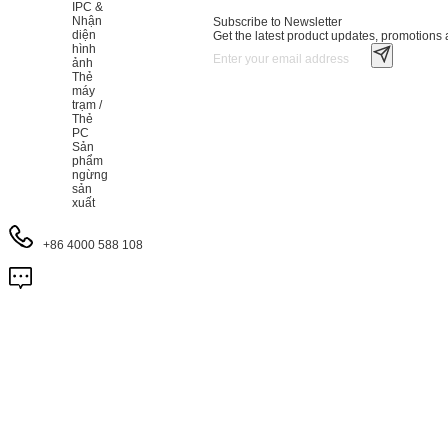
IPC &
Nhận
Subscribe to Newsletter
diện
Get the latest product updates, promotions a
hình
ảnh
Thẻ
máy
trạm /
Thẻ
PC
Sản
phẩm
ngừng
sản
xuất
+86 4000 588 108