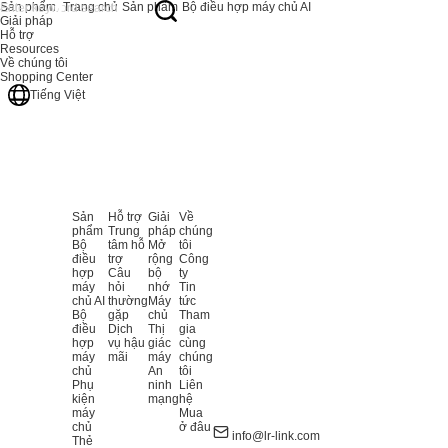
Sản phẩm
Trang chủ
Sản phẩm
Bộ điều hợp máy chủ AI
Giải pháp
Hỗ trợ
Resources
Về chúng tôi
Shopping Center
Tiếng Việt
Sản
Hỗ trợ
Giải
Về
phẩm
Trung
pháp
chúng
Bộ
tâm hỗ
Mở
tôi
điều
trợ
rộng
Công
hợp
Câu
bộ
ty
máy
hỏi
nhớ
Tin
chủ AI
thường
Máy
tức
Bộ
gặp
chủ
Tham
điều
Dịch
Thị
gia
hợp
vụ hậu
giác
cùng
máy
mãi
máy
chúng
chủ
An
tôi
Phụ
ninh
Liên
kiện
mạng
hệ
máy
Mua
chủ
ở đâu
info@lr-link.com
Thẻ