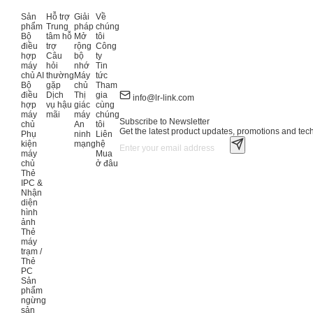
Sản
Hỗ trợ
Giải
Về
phẩm
Trung
pháp
chúng
Bộ
tâm hỗ
Mở
tôi
điều
trợ
rộng
Công
hợp
Câu
bộ
ty
máy
hỏi
nhớ
Tin
chủ AI
thường
Máy
tức
Bộ
gặp
chủ
Tham
điều
Dịch
Thị
gia
info@lr-link.com
hợp
vụ hậu
giác
cùng
máy
mãi
máy
chúng
Subscribe to Newsletter
chủ
An
tôi
Get the latest product updates, promotions and tech 
Phụ
ninh
Liên
kiện
mạng
hệ
máy
Mua
chủ
ở đâu
Thẻ
IPC &
Nhận
diện
hình
ảnh
Thẻ
máy
trạm /
Thẻ
PC
Sản
phẩm
ngừng
sản