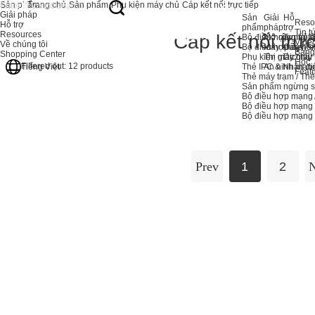
Sản phẩm
Trang chủ
Sản phẩm
Phụ kiện máy chủ
Cáp kết nối trực tiếp
Giải pháp
Sản
Giải
Hỗ
Reso
Hỗ trợ
phẩm
pháp
trợ
Tin t
Resources
Cáp kết nối trực
Bộ điều hợp máy c
Mở rộng bộ 
Trung tâ
Vide
Về chúng tôi
Bộ điều hợp máy c
Máy chủ
Câu hỏi
Bảng
Shopping Center
Phụ kiện máy chủ
Thị giác máy
Dịch vụ
Học
Filtered out:
12
products
Thẻ IPC & Nhận di
An ninh mạn
Tiếng Việt
Feat
Thẻ máy trạm / Th
Sản phẩm ngừng s
Bộ điều hợp mạng 
Bộ điều hợp mạng
Bộ điều hợp mạn
Prev
1
2
N