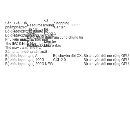
Về
Sản
Giải
Hỗ
Shopping
Resources
chúng
phẩm
pháp
trợ
Center
Tin tức
tôi
Bộ điều hợp máy chủ AI
Mở rộng bộ nhớ
Trung tâm hỗ trợ
Video
Công ty
Bộ điều hợp máy chủ
Máy chủ
Câu hỏi thường gặp
Bảng thuật ngữ
Tham gia cùng chúng tôi
Phụ kiện máy chủ
Thị giác máy
Dịch vụ hậu mãi
Học
Liên hệ
Thẻ IPC & Nhận diện hình ảnh
An ninh mạng
Feature Query
Mua ở đâu
Thẻ máy trạm / Thẻ PC
Sản phẩm ngừng sản xuất
Bộ điều hợp mạng AI
Bộ chuyển đổi CXL
Bộ chuyển đổi mở rộng GPU
Bộ điều hợp mạng 400G
CXL 2.0
Bộ chuyển đổi mở rộng GPU 
Bộ điều hợp mạng 200G
NEW
Bộ chuyển đổi mở rộng GPU 