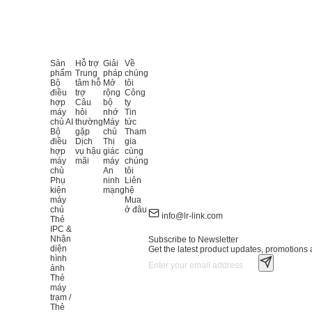
Sản
Hỗ trợ
Giải
Về
phẩm
Trung
pháp
chúng
Bộ
tâm hỗ
Mở
tôi
điều
trợ
rộng
Công
hợp
Câu
bộ
ty
máy
hỏi
nhớ
Tin
chủ AI
thường
Máy
tức
Bộ
gặp
chủ
Tham
điều
Dịch
Thị
gia
hợp
vụ hậu
giác
cùng
máy
mãi
máy
chúng
chủ
An
tôi
Phụ
ninh
Liên
kiện
mạng
hệ
máy
Mua
chủ
ở đâu
info@lr-link.com
Thẻ
IPC &
Nhận
Subscribe to Newsletter
diện
Get the latest product updates, promotions a
hình
ảnh
Thẻ
máy
trạm /
Thẻ