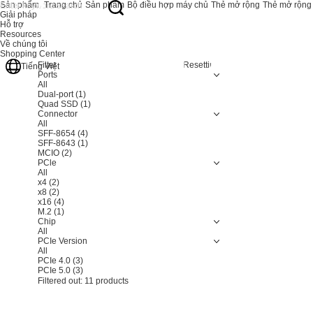
Sản phẩm
Trang chủ
Sản phẩm
Bộ điều hợp máy chủ
Thẻ mở rộng
Thẻ mở rộng
Giải pháp
Hỗ trợ
Resources
Về chúng tôi
Shopping Center
Filter
Resetting
Tiếng Việt
Ports
All
Dual-port
(1)
Quad SSD
(1)
Connector
All
SFF-8654
(4)
SFF-8643
(1)
MCIO
(2)
PCle
All
x4
(2)
x8
(2)
x16
(4)
M.2
(1)
Chip
All
PCIe Version
All
PCIe 4.0
(3)
PCIe 5.0
(3)
Filtered out:
11
products