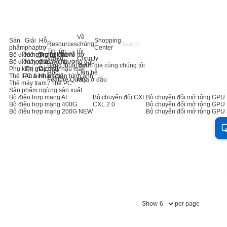
Về
Sản
Giải
Hỗ
Shopping
Resources
chúng
phẩm
pháp
trợ
Center
Tin tức
tôi
Bộ điều hợp máy chủ AI
Mở rộng bộ nhớ
Trung tâm hỗ trợ
Video
Công ty
Bộ điều hợp máy chủ
Máy chủ
Câu hỏi thường gặp
Bảng thuật ngữ
Tham gia cùng chúng tôi
Phụ kiện máy chủ
Thị giác máy
Dịch vụ hậu mãi
Học
Liên hệ
Thẻ IPC & Nhận diện hình ảnh
An ninh mạng
Feature Query
Mua ở đâu
Thẻ máy trạm / Thẻ PC
Sản phẩm ngừng sản xuất
Bộ điều hợp mạng AI
Bộ chuyển đổi CXL
Bộ chuyển đổi mở rộng GPU
Bộ điều hợp mạng 400G
CXL 2.0
Bộ chuyển đổi mở rộng GPU 
Bộ điều hợp mạng 200G
NEW
Bộ chuyển đổi mở rộng GPU 
Show
per page