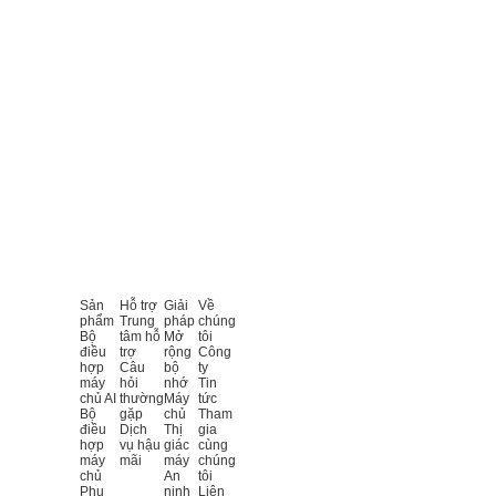
Sản
Hỗ trợ
Giải
Về
phẩm
Trung
pháp
chúng
Bộ
tâm hỗ
Mở
tôi
điều
trợ
rộng
Công
hợp
Câu
bộ
ty
máy
hỏi
nhớ
Tin
chủ AI
thường
Máy
tức
Bộ
gặp
chủ
Tham
điều
Dịch
Thị
gia
hợp
vụ hậu
giác
cùng
máy
mãi
máy
chúng
chủ
An
tôi
Phụ
ninh
Liên