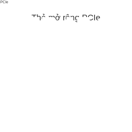
 PCIe
Thẻ mở rộng PCIe