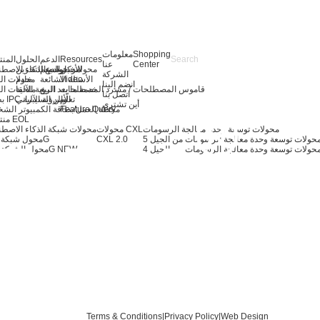
Shopping
معلومات
Resources
الدعم
الحلول
المن
Center
عنا
الأخبار
مركز الدعم
توسيع التخزين
محولات خوادم الذكاء الاصط
الشركة
Video
الأسئلة الشائعة
خادم
محولات ال
انضم إلينا
قاموس المصطلحات / مسرد المصطلحات
خدمة ما بعد البيع
الرؤية الآلية
ملحقات ال
اتصل بنا
تعلّم
بطاقة IPC والرؤية الآلية
الأمن السيبراني
أين تشتري
Feature Query
محطة العمل/بطاقة الكمبيوتر الش
منتجات EOL
محولات توسعة وحدة معالجة الرسومات
محولات CXL
محولات شبكة الذكاء الاصط
CXL 2.0
محول شبكة 400G
حولات توسعة وحدة معالجة الرسومات من الجيل 4
NEW
محول الشبكة 200G
Terms & Conditions
|
Privacy Policy
|
Web Design