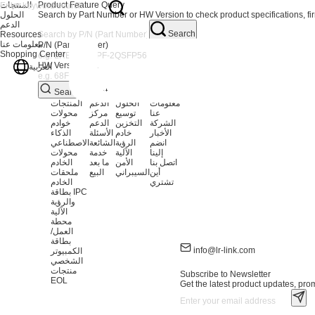
Product Feature Query
المنتجات
Search by Part Number or HW Version to check product specifications, fi
الحلول
الدعم
Search
Resources
معلومات عنا
P/N (Part Number)
Shopping Center
HW Version No.
العربية
Search
Reset
معلومات
الحلول
الدعم
المنتجات
عنا
توسيع
مركز
محولات
الشركة
التخزين
الدعم
خوادم
الأخبار
خادم
الأسئلة
الذكاء
انضم
الرؤية
الشائعة
الاصطناعي
إلينا
الآلية
خدمة
محولات
اتصل بنا
الأمن
ما بعد
الخادم
أين
السيبراني
البيع
ملحقات
تشتري
الخادم
بطاقة IPC
والرؤية
الآلية
محطة
العمل/
بطاقة
info@lr-link.com
الكمبيوتر
الشخصي
منتجات
Subscribe to Newsletter
EOL
Get the latest product updates, prom