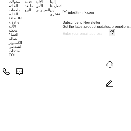
إلينا
الآلية
خدمة
محولات
اتصل بنا
الأمن
ما بعد
الخادم
أين
السيبراني
البيع
ملحقات
info@lr-link.com
تشتري
الخادم
بطاقة IPC
والرؤية
Subscribe to Newsletter
الآلية
Get the latest product updates, promotions a
محطة
العمل/
بطاقة
الكمبيوتر
الشخصي
منتجات
EOL