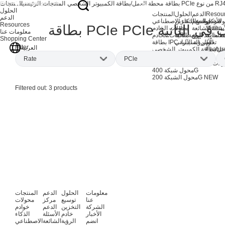
PCI من نوع RJ45
محطة العمل/بطاقة الكمبيوتر الشخصي
المنتجات
الرئيسية
المنتجات
الحلول
Resou
الدعم
الحلول
المنتجات
الدعم
الأخبار
مركز الدعم
توسيع التخزين
لات خوادم الذكاء الاصطناعي
Resources
Video
أسئلة الشائعة
خادم
محولات الخادم
معلومات عنا
طلحات
ة ما بعد البيع
الرؤية الآلية
ملحقات الخادم
Shopping Center
تعلّم
بطاقة IPC والرؤية الآلية
الأمن السيبراني
Filter
العربية
Featur
مل/بطاقة الكمبيوتر الشخصي
منتجات EOL
Rate
PCle
لات شبكة الذكاء الاصطناعي
محول شبكة 400G
NEW
محول الشبكة 200G
2.5Gbps
(3)
x1
(2)
I
Filtered out:
3
products
x4
(1)
I
معلومات
الحلول
الدعم
المنتجات
عنا
توسيع
مركز
محولات
الشركة
التخزين
الدعم
خوادم
الأخبار
خادم
الأسئلة
الذكاء
انضم
الرؤية
الشائعة
الاصطناعي