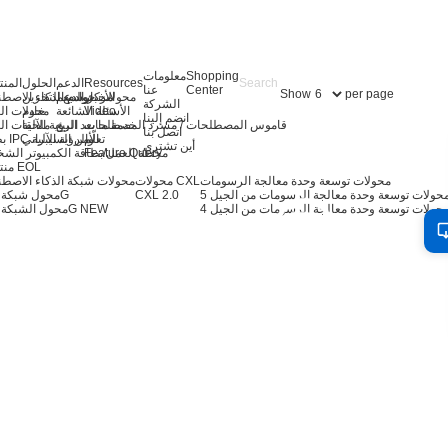
Shopping
معلومات
Resources
الدعم
الحلول
المن
Center
عنا
Show
per page
الأخبار
مركز الدعم
توسيع التخزين
محولات خوادم الذكاء الاصط
الشركة
Video
الأسئلة الشائعة
خادم
محولات ال
انضم إلينا
قاموس المصطلحات / مسرد المصطلحات
خدمة ما بعد البيع
الرؤية الآلية
ملحقات ال
اتصل بنا
تعلّم
بطاقة IPC والرؤية الآلية
الأمن السيبراني
أين تشتري
Feature Query
محطة العمل/بطاقة الكمبيوتر الش
منتجات EOL
محولات توسعة وحدة معالجة الرسومات
محولات CXL
محولات شبكة الذكاء الاصط
CXL 2.0
محول شبكة 400G
حولات توسعة وحدة معالجة الرسومات من الجيل 4
NEW
محول الشبكة 200G