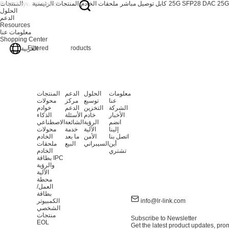
25G SFP28 DAC 25G
كابل توصيل مباشر
ملحقات الخادم
المنتجات
الرئيسية
المنتجات
الحلول
الدعم
Resources
معلومات عنا
Shopping Center
Filtered out:
1
products
العربية
معلومات
الحلول
الدعم
المنتجات
عنا
توسيع
مركز
محولات
الشركة
التخزين
الدعم
خوادم
الأخبار
خادم
الأسئلة
الذكاء
انضم
الرؤية
الشائعة
الاصطناعي
إلينا
الآلية
خدمة
محولات
اتصل بنا
الأمن
ما بعد
الخادم
أين
السيبراني
البيع
ملحقات
تشتري
الخادم
بطاقة IPC
والرؤية
الآلية
محطة
العمل/
بطاقة
info@lr-link.com
الكمبيوتر
الشخصي
منتجات
Subscribe to Newsletter
EOL
Get the latest product updates, prom