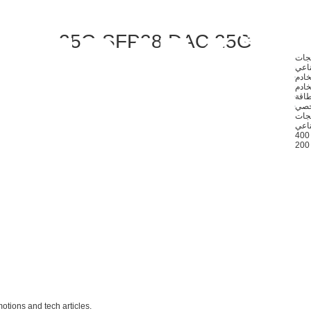
25G SFP28 DAC 25G
تجات
ناعي
خادم
خادم
خصي
ناعي
otions and tech articles.