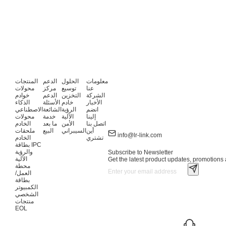
معلومات
الحلول
الدعم
المنتجات
عنا
توسيع
مركز
محولات
الشركة
التخزين
الدعم
خوادم
الأخبار
خادم
الأسئلة
الذكاء
انضم
الرؤية
الشائعة
الاصطناعي
إلينا
الآلية
خدمة
محولات
اتصل بنا
الأمن
ما بعد
الخادم
أين
السيبراني
البيع
ملحقات
info@lr-link.com
تشتري
الخادم
بطاقة IPC
والرؤية
Subscribe to Newsletter
الآلية
Get the latest product updates, promotions a
محطة
العمل/
بطاقة
الكمبيوتر
الشخصي
منتجات
EOL