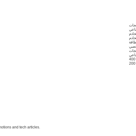
تجات
ناعي
خادم
خادم
خصي
ناعي
otions and tech articles.