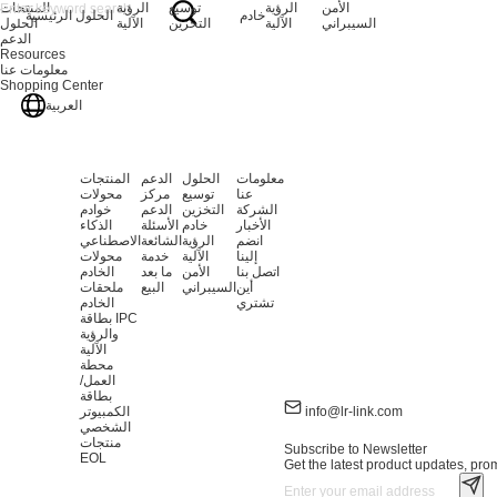
الأمن
الرؤية
توسيع
الرؤية
المنتجات
خادم
الحلول
الرئيسية
السيبراني
الآلية
التخزين
الآلية
الحلول
الدعم
Resources
معلومات عنا
Shopping Center
العربية
معلومات
الحلول
الدعم
المنتجات
عنا
توسيع
مركز
محولات
الشركة
التخزين
الدعم
خوادم
الأخبار
خادم
الأسئلة
الذكاء
انضم
الرؤية
الشائعة
الاصطناعي
إلينا
الآلية
خدمة
محولات
اتصل بنا
الأمن
ما بعد
الخادم
أين
السيبراني
البيع
ملحقات
تشتري
الخادم
بطاقة IPC
والرؤية
الآلية
محطة
العمل/
بطاقة
info@lr-link.com
الكمبيوتر
الشخصي
منتجات
Subscribe to Newsletter
EOL
Get the latest product updates, prom