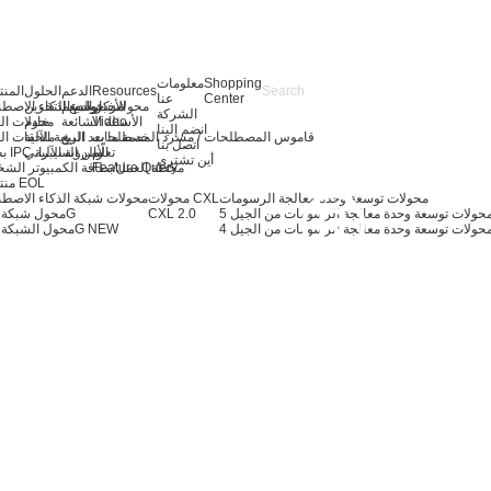
Shopping
معلومات
Resources
الدعم
الحلول
المن
Center
عنا
الأخبار
مركز الدعم
توسيع التخزين
محولات خوادم الذكاء الاصط
الشركة
Video
الأسئلة الشائعة
خادم
محولات ال
انضم إلينا
قاموس المصطلحات / مسرد المصطلحات
خدمة ما بعد البيع
الرؤية الآلية
ملحقات ال
اتصل بنا
تعلّم
بطاقة IPC والرؤية الآلية
الأمن السيبراني
أين تشتري
Feature Query
محطة العمل/بطاقة الكمبيوتر الش
منتجات EOL
محولات توسعة وحدة معالجة الرسومات
محولات CXL
محولات شبكة الذكاء الاصط
CXL 2.0
محول شبكة 400G
حولات توسعة وحدة معالجة الرسومات من الجيل 4
NEW
محول الشبكة 200G