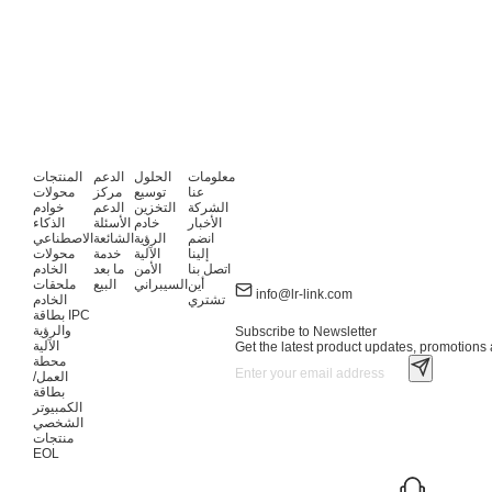
معلومات
الحلول
الدعم
المنتجات
عنا
توسيع
مركز
محولات
الشركة
التخزين
الدعم
خوادم
الأخبار
خادم
الأسئلة
الذكاء
انضم
الرؤية
الشائعة
الاصطناعي
إلينا
الآلية
خدمة
محولات
اتصل بنا
الأمن
ما بعد
الخادم
أين
السيبراني
البيع
ملحقات
info@lr-link.com
تشتري
الخادم
بطاقة IPC
والرؤية
Subscribe to Newsletter
الآلية
Get the latest product updates, promotions a
محطة
العمل/
بطاقة
الكمبيوتر
الشخصي
منتجات
EOL