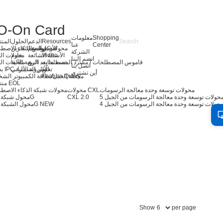
بطاقة إضافية
Shopping
معلومات
Resources
الدعم
الحلول
المن
Center
عنا
الأخبار
مركز الدعم
توسيع التخزين
محولات خوادم الذكاء الاصط
الشركة
Video
الأسئلة الشائعة
خادم
محولات ال
انضم إلينا
قاموس المصطلحات / مسرد المصطلحات
خدمة ما بعد البيع
الرؤية الآلية
ملحقات ال
اتصل بنا
تعلّم
بطاقة IPC والرؤية الآلية
الأمن السيبراني
أين تشتري
Feature Query
محطة العمل/بطاقة الكمبيوتر الش
منتجات EOL
محولات توسعة وحدة معالجة الرسومات
محولات CXL
محولات شبكة الذكاء الاصط
CXL 2.0
محول شبكة 400G
حولات توسعة وحدة معالجة الرسومات من الجيل 4
NEW
محول الشبكة 200G
Show
per page