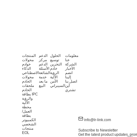
معلومات
الحلول
الدعم
المنتجات
عنا
توسيع
مركز
محولات
الشركة
التخزين
الدعم
خوادم
الأخبار
خادم
الأسئلة
الذكاء
انضم
الرؤية
الشائعة
الاصطناعي
إلينا
الآلية
خدمة
محولات
اتصل بنا
الأمن
ما بعد
الخادم
أين
السيبراني
البيع
ملحقات
تشتري
الخادم
بطاقة IPC
والرؤية
الآلية
محطة
العمل/
بطاقة
info@lr-link.com
الكمبيوتر
الشخصي
منتجات
Subscribe to Newsletter
EOL
Get the latest product updates, prom