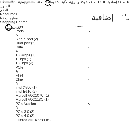
RJ
بطاقة شبكة PCIE
بطاقة IPC والرؤية الآلية
المنتجات
الرئيسية
المنتجات
الحلول
الدعم
Resources
معلومات عنا
Shopping Center
Filter
Resetting
العربية
Ports
All
Single-port
(2)
Dual-port
(2)
Rate
All
100Mbps
(1)
1Gbps
(1)
10Gbps
(4)
PCle
All
x4
(4)
Chip
All
Intel X550
(1)
Intel E610
(2)
Marvell AQC107C
(1)
Marvell AQC113C
(1)
PCIe Version
All
PCIe 3.0
(2)
PCIe 4.0
(2)
Filtered out:
4
products