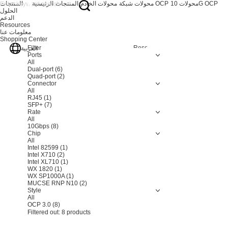
محولات 10G OCP
محولات شبكة OCP
محولات الخادم
المنتجات
الرئيسية
المنتجات
الحلول
الدعم
Resources
معلومات عنا
Shopping Center
Filter
Resetting
العربية
Ports
All
Dual-port
(6)
Quad-port
(2)
Connector
All
RJ45
(1)
SFP+
(7)
Rate
All
10Gbps
(8)
Chip
All
Intel 82599
(1)
Intel X710
(2)
Intel XL710
(1)
WX 1820
(1)
WX SP1000A
(1)
MUCSE RNP N10
(2)
Style
All
OCP 3.0
(8)
Filtered out:
8
products