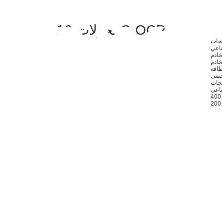
محولات 10G OCP
تجات
ناعي
خادم
خادم
خصي
ناعي