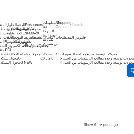
Shopping
معلومات
Resources
الدعم
الحلول
المن
Center
عنا
الأخبار
مركز الدعم
توسيع التخزين
محولات خوادم الذكاء الاصط
الشركة
Video
الأسئلة الشائعة
خادم
محولات ال
انضم إلينا
قاموس المصطلحات / مسرد المصطلحات
خدمة ما بعد البيع
الرؤية الآلية
ملحقات ال
اتصل بنا
تعلّم
بطاقة IPC والرؤية الآلية
الأمن السيبراني
أين تشتري
Feature Query
محطة العمل/بطاقة الكمبيوتر الش
منتجات EOL
محولات توسعة وحدة معالجة الرسومات
محولات CXL
محولات شبكة الذكاء الاصط
CXL 2.0
محول شبكة 400G
حولات توسعة وحدة معالجة الرسومات من الجيل 4
NEW
محول الشبكة 200G
Show
per page