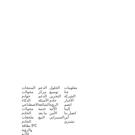
معلومات
الحلول
الدعم
المنتجات
عنا
توسيع
مركز
محولات
الشركة
التخزين
الدعم
خوادم
الأخبار
خادم
الأسئلة
الذكاء
انضم
الرؤية
الشائعة
الاصطناعي
إلينا
الآلية
خدمة
محولات
اتصل بنا
الأمن
ما بعد
الخادم
أين
السيبراني
البيع
ملحقات
تشتري
الخادم
بطاقة IPC
والرؤية
الآلية