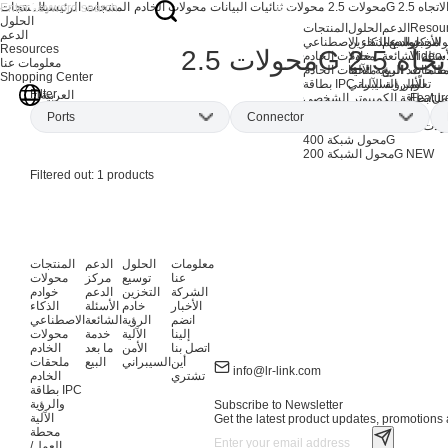
محولات ثنائيات البيانات
محولات الخادم
المنتجات
الرئيسية
المنتجات
الحلول
Resou
الدعم
الحلول
المنتجات
الدعم
الأخبار
مركز الدعم
توسيع التخزين
لات خوادم الذكاء الاصطناعي
Resources
Video
أسئلة الشائعة
خادم
محولات الخادم
معلومات عنا
طلحات
ة ما بعد البيع
الرؤية الآلية
ملحقات الخادم
Shopping Center
تعلّم
بطاقة IPC والرؤية الآلية
الأمن السيبراني
Filter
العربية
Featur
مل/بطاقة الكمبيوتر الشخصي
منتجات EOL
Ports
Connector
لات شبكة الذكاء الاصطناعي
محول شبكة 400G
NEW
محول الشبكة 200G
Single-port
(1)
SFP
(1)
Filtered out:
1
products
معلومات
الحلول
الدعم
المنتجات
عنا
توسيع
مركز
محولات
الشركة
التخزين
الدعم
خوادم
الأخبار
خادم
الأسئلة
الذكاء
انضم
الرؤية
الشائعة
الاصطناعي
إلينا
الآلية
خدمة
محولات
اتصل بنا
الأمن
ما بعد
الخادم
أين
السيبراني
البيع
ملحقات
info@lr-link.com
تشتري
الخادم
بطاقة IPC
والرؤية
Subscribe to Newsletter
الآلية
Get the latest product updates, promotions a
محطة
العمل/