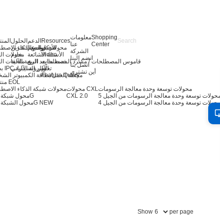
Shopping
معلومات
Resources
الدعم
الحلول
المن
Center
عنا
الأخبار
مركز الدعم
توسيع التخزين
محولات خوادم الذكاء الاصط
الشركة
Video
الأسئلة الشائعة
خادم
محولات ال
انضم إلينا
قاموس المصطلحات / مسرد المصطلحات
خدمة ما بعد البيع
الرؤية الآلية
ملحقات ال
اتصل بنا
تعلّم
بطاقة IPC والرؤية الآلية
الأمن السيبراني
أين تشتري
Feature Query
محطة العمل/بطاقة الكمبيوتر الش
منتجات EOL
محولات توسعة وحدة معالجة الرسومات
محولات CXL
محولات شبكة الذكاء الاصط
CXL 2.0
محول شبكة 400G
حولات توسعة وحدة معالجة الرسومات من الجيل 4
NEW
محول الشبكة 200G
Show
per page