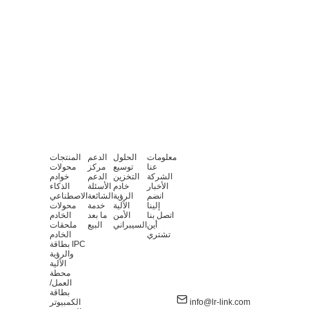
معلومات
الحلول
الدعم
المنتجات
عنا
توسيع
مركز
محولات
الشركة
التخزين
الدعم
خوادم
الأخبار
خادم
الأسئلة
الذكاء
انضم
الرؤية
الشائعة
الاصطناعي
إلينا
الآلية
خدمة
محولات
اتصل بنا
الأمن
ما بعد
الخادم
أين
السيبراني
البيع
ملحقات
تشتري
الخادم
بطاقة IPC
والرؤية
الآلية
محطة
العمل/
بطاقة
info@lr-link.com
الكمبيوتر