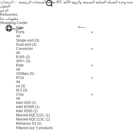
وحدة الشبكة المحلية المدمجة
بطاقة IPC والرؤية الآلية
المنتجات
الرئيسية
المنتجات
الحلول
الدعم
Resources
معلومات عنا
Shopping Center
Filter
Resetting
العربية
Ports
All
Single-port
(3)
Dual-port
(2)
Connector
All
RJ45
(2)
SFP+
(3)
Rate
All
10Gbps
(5)
PCle
All
x4
(3)
M.2
(3)
Chip
All
Intel I350
(1)
Intel 82599
(1)
Intel X550
(1)
Marvell AQC111C
(1)
Marvell AQC113C
(1)
Mellanox X3
(2)
Filtered out:
5
products