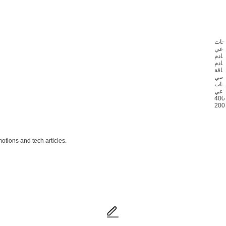
تجات
ناعي
خادم
خادم
خصي
ناعي
otions and tech articles.