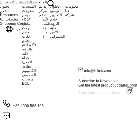
المنتجات
الرئيسية
المنتجات
معلومات
الحلول
الدعم
المنتجات
الحلول
عنا
توسيع
مركز
محولات
الدعم
الشركة
التخزين
الدعم
خوادم
Resources
الأخبار
خادم
الأسئلة
الذكاء
معلومات عنا
انضم
الرؤية
الشائعة
الاصطناعي
Shopping Center
إلينا
الآلية
خدمة
محولات
العربية
اتصل بنا
الأمن
ما بعد
الخادم
أين
السيبراني
البيع
ملحقات
تشتري
الخادم
بطاقة IPC
والرؤية
الآلية
محطة
العمل/
بطاقة
info@lr-link.com
الكمبيوتر
الشخصي
منتجات
Subscribe to Newsletter
EOL
Get the latest product updates, prom
+86 4000 588 108