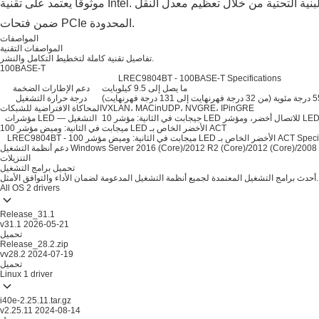
موثوقًا يعتمد على تقنية Intel. تعمل هذه الحلول على تبسيط عمليات ترقية البنية التحتية من خلال تعظيم معدل النقل
ضمن فتحات PCIe المحدودة.
المواصفات
المواصفات التقنية
تفاصيل تقنية كاملة لتخطيط التكامل والنشر.
100BASE-T
LREC9804BT - 100BASE-T Specifications
ما يصل إلى 9.5 كيلوبايت
دعم الإطارات الضخمة
درجة حرارة التشغيل
VXLAN، MACinUDP، NVGRE، IPinGRE
المحاكاة الافتراضية للشبكات
مؤشرات LED — التشغيل
100 ميجابت في الثانية: وميض مؤشر LED الأخضر الخاص بـ ACT
وميض مؤشر LED الأخضر الخاص بـ ACT Specifications
Windows Server 2016 (Core)/2012 R2 (Core)/2012 (Core)/2008
دعم أنظمة التشغيل
التنزيلات
تحميل برامج التشغيل
أحدث برامج التشغيل المعتمدة لجميع أنظمة التشغيل المدعومة لضمان الأداء والتوافق الأمثل.
All OS
2 drivers
Release_31.1
v31.1
2026-05-21
تحميل
Release_28.2.zip
vv28.2
2024-07-19
تحميل
Linux
1 driver
i40e-2.25.11.tar.gz
v2.25.11
2024-08-14