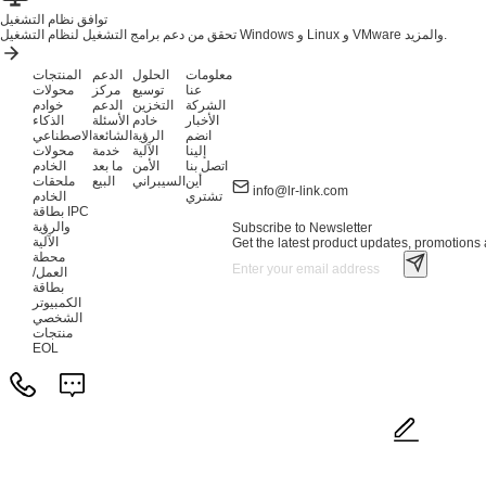
توافق نظام التشغيل
تحقق من دعم برامج التشغيل لنظام التشغيل Windows و Linux و VMware والمزيد.
معلومات
الحلول
الدعم
المنتجات
عنا
توسيع
مركز
محولات
الشركة
التخزين
الدعم
خوادم
الأخبار
خادم
الأسئلة
الذكاء
انضم
الرؤية
الشائعة
الاصطناعي
إلينا
الآلية
خدمة
محولات
اتصل بنا
الأمن
ما بعد
الخادم
أين
السيبراني
البيع
ملحقات
info@lr-link.com
تشتري
الخادم
بطاقة IPC
والرؤية
Subscribe to Newsletter
الآلية
Get the latest product updates, promotions a
محطة
العمل/
بطاقة
الكمبيوتر
الشخصي
منتجات
EOL