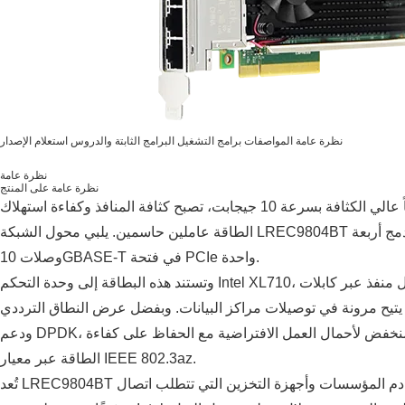
نظرة عامة
المواصفات
برامج التشغيل
البرامج الثابتة والدروس
استعلام الإصدار
نظرة عامة
نظرة عامة على المنتج
عندما تتطلب خوادم الرفوف اتصالاً نحاسياً عالي الكثافة بسرعة 10 جيجابت، تصبح كثافة المنافذ وكفاءة استهلاك
الطاقة عاملين حاسمين. يلبي محول الشبكة LREC9804BT ذو المنافذ الأربعة هذه الاحتياجات من خلال دمج أربعة
وصلات 10GBASE-T في فتحة PCIe واحدة.
وتستند هذه البطاقة إلى وحدة التحكم Intel XL710، وتوفر سرعة 10 جيجابت في الثانية لكل منفذ عبر كابلات Cat6A
 100 متر، مما يتيح مرونة في توصيلات مراكز البيانات. وبفضل عرض النطاق الترددي PCIe 3.0 x8
ودعم DPDK، تضمن البطاقة معالجة الحزم بزمن انتقال منخفض لأحمال العمل الافتراضية مع الحفاظ على كفاءة
الطاقة عبر معيار IEEE 802.3az.
تُعد LREC9804BT مثالية لخوادم المؤسسات وأجهزة التخزين التي تتطلب اتصال RJ45 عالي الكثافة، وتوفر أداءً