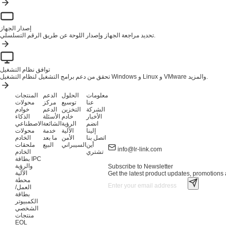
إصدار الجهاز
تحديد مراجعة الجهاز وإصدار اللوحة عن طريق الرقم التسلسلي.
توافق نظام التشغيل
تحقق من دعم برامج التشغيل لنظام التشغيل Windows و Linux و VMware والمزيد.
معلومات
الحلول
الدعم
المنتجات
عنا
توسيع
مركز
محولات
الشركة
التخزين
الدعم
خوادم
الأخبار
خادم
الأسئلة
الذكاء
انضم
الرؤية
الشائعة
الاصطناعي
إلينا
الآلية
خدمة
محولات
اتصل بنا
الأمن
ما بعد
الخادم
أين
السيبراني
البيع
ملحقات
info@lr-link.com
تشتري
الخادم
بطاقة IPC
والرؤية
Subscribe to Newsletter
الآلية
Get the latest product updates, promotions a
محطة
العمل/
بطاقة
الكمبيوتر
الشخصي
منتجات
EOL