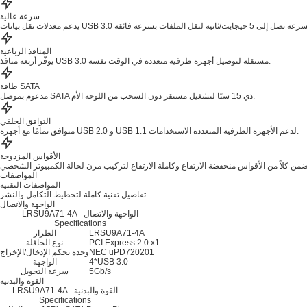
سرعة عالية
المنافذ الرباعية
يوفّر أربعة منافذ USB 3.0 مستقلة لتوصيل أجهزة طرفية متعددة في الوقت نفسه.
طاقة SATA
مدعوم بموصل SATA ذي 15 سنًا لتشغيل مستقر دون السحب من اللوحة الأم.
التوافق الخلفي
متوافق تمامًا مع أجهزة USB 2.0 و USB 1.1 لدعم الأجهزة الطرفية المتعددة الاستخدامات.
الأقواس المزدوجة
المواصفات
المواصفات التقنية
تفاصيل تقنية كاملة لتخطيط التكامل والنشر.
الواجهة والاتصال
LRSU9A71-4A - الواجهة والاتصال
Specifications
LRSU9A71-4A
الطراز
PCI Express 2.0 x1
نوع الحافلة
NEC uPD720201
وحدة تحكم الإدخال/الإخراج
4*USB 3.0
الواجهة
5Gb/s
سرعة التحويل
القوة والبدنية
LRSU9A71-4A - القوة والبدنية
Specifications