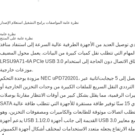
نظرة عامة
المواصفات
برامج التشغيل
استعلام الإصدار
نظرة عامة
نظرة عامة على المنتج
 توصيل العديد من الأجهزة الطرفية عالية السرعة إلى استنفاد منافذ USB المتاحة على اللوحات الأم
لمهام التي تتطلب نقل كميات كبيرة من البيانات. يعمل محول المضيف
LRSU9A71-4A PCIe USB 3.0 على حل هذه المشكلة من خلال توسيع نطاق الاتصال دون الحاجة إلى استخدام
موزعات خارجية.
مزودة بوحدة التحكم NEC uPD720201، توفر هذه البطاقة سرعات نقل بيانات فائقة تصل إلى 5 جيجابت/ثانية عبر
الترددي النقل السريع للملفات الكبيرة من وحدات التخزين الخارجية أو
ات الرقمية، مما يقلل بشكل كبير من أوقات الانتظار مقارنةً بوصلات USB 2.0. يضمن تضمين قابس طاقة
 تتطلب اتصالات موثوقة للطابعات والكاميرات ومصفوفات التخزين، وهو
يدعم أجهزة USB 1.1/2.0 القديمة إلى جانب أجهزة USB 3.0 الحديثة. إن توافقه مع معايير PCI Express 2.0 x1