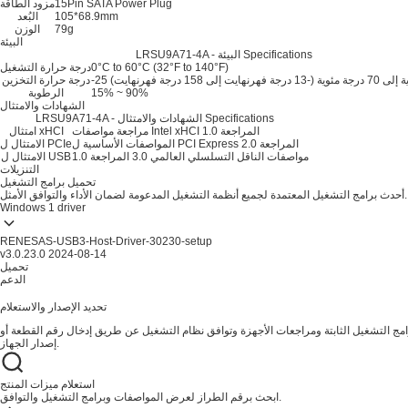
15Pin SATA Power Plug
مزود الطاقة
105*68.9mm
البُعد
79g
الوزن
البيئة
LRSU9A71-4A - البيئة Specifications
0°C to 60°C (32°F to 140°F)
درجة حرارة التشغيل
هرنهايت إلى 158 درجة فهرنهايت)
درجة حرارة التخزين
15% ~ 90%
الرطوبة
الشهادات والامتثال
LRSU9A71-4A - الشهادات والامتثال Specifications
مراجعة مواصفات Intel xHCI المراجعة 1.0
امتثال xHCI
المواصفات الأساسية ل PCI Express المراجعة 2.0
الامتثال ل PCIe
مواصفات الناقل التسلسلي العالمي 3.0 المراجعة 1.0
الامتثال ل USB
التنزيلات
تحميل برامج التشغيل
أحدث برامج التشغيل المعتمدة لجميع أنظمة التشغيل المدعومة لضمان الأداء والتوافق الأمثل.
Windows
1 driver
RENESAS-USB3-Host-Driver-30230-setup
v3.0.23.0
2024-08-14
تحميل
الدعم
تحديد الإصدار والاستعلام
ج التشغيل الثابتة ومراجعات الأجهزة وتوافق نظام التشغيل عن طريق إدخال رقم القطعة أو
إصدار الجهاز.
استعلام ميزات المنتج
ابحث برقم الطراز لعرض المواصفات وبرامج التشغيل والتوافق.