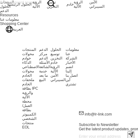
الأمن
الرؤية
توسيع
الرؤية
المنتجات
خادم
الحلول
الرئيسية
السيبراني
الآلية
التخزين
الآلية
الحلول
الدعم
Resources
معلومات عنا
Shopping Center
العربية
معلومات
الحلول
الدعم
المنتجات
عنا
توسيع
مركز
محولات
الشركة
التخزين
الدعم
خوادم
الأخبار
خادم
الأسئلة
الذكاء
انضم
الرؤية
الشائعة
الاصطناعي
إلينا
الآلية
خدمة
محولات
اتصل بنا
الأمن
ما بعد
الخادم
أين
السيبراني
البيع
ملحقات
تشتري
الخادم
بطاقة IPC
والرؤية
الآلية
محطة
العمل/
بطاقة
info@lr-link.com
الكمبيوتر
الشخصي
منتجات
Subscribe to Newsletter
EOL
Get the latest product updates, prom