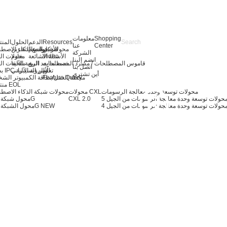
Shopping
معلومات
Resources
الدعم
الحلول
المن
Center
عنا
الأخبار
مركز الدعم
توسيع التخزين
محولات خوادم الذكاء الاصط
الشركة
Video
الأسئلة الشائعة
خادم
محولات ال
انضم إلينا
قاموس المصطلحات / مسرد المصطلحات
خدمة ما بعد البيع
الرؤية الآلية
ملحقات ال
اتصل بنا
تعلّم
بطاقة IPC والرؤية الآلية
الأمن السيبراني
أين تشتري
Feature Query
محطة العمل/بطاقة الكمبيوتر الش
منتجات EOL
محولات توسعة وحدة معالجة الرسومات
محولات CXL
محولات شبكة الذكاء الاصط
CXL 2.0
محول شبكة 400G
حولات توسعة وحدة معالجة الرسومات من الجيل 4
NEW
محول الشبكة 200G