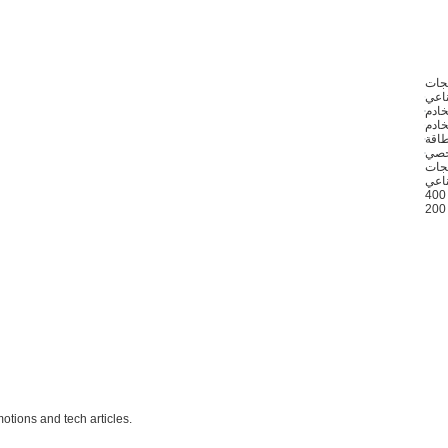
تجات
ناعي
خادم
خادم
خصي
ناعي
otions and tech articles.