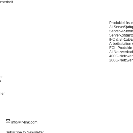
cherheit
Produkte
Lösu
AI-Server-Ada
Speic
Server-Adapte
Serve
Server-Zubeh
Masch
IPC & Bildvera
Cyber
Arbeitsstation
EOL-Produkte
AI-Netzwerkad
400G-Netzwer
200G-Netzwer
en
n
llen
info@lr-link.com
Subscribe to Newsletter