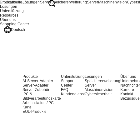
Produkte
Startseite
Lösungen
Server
Speichererweiterung
Server
Maschinenvision
Cybersi
Lösungen
Unterstützung
Resources
Über uns
Shopping Center
Deutsch
Produkte
Unterstützung
Lösungen
Über uns
AI-Server-Adapter
Support-
Speichererweiterung
Unternehm
Server-Adapter
Center
Server
Nachrichte
Server-Zubehör
FAQ
Maschinenvision
Karriere
IPC &
Kundendienst
Cybersicherheit
Kontakt
Bildverarbeitungskarte
Bezugsque
Arbeitsstation / PC-
Karte
EOL-Produkte