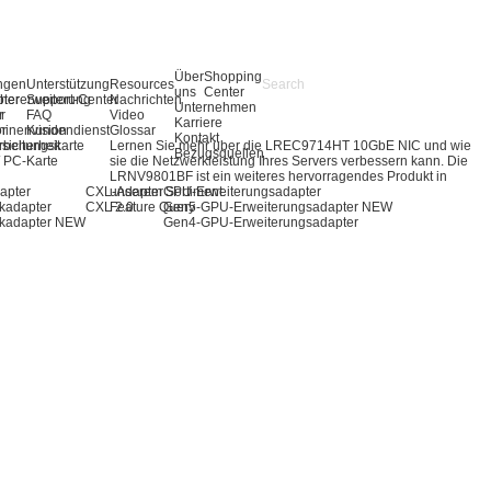
Über
Shopping
ngen
Unterstützung
Resources
uns
Center
pter
hererweiterung
Support-Center
Nachrichten
Unternehmen
r
r
FAQ
Video
Karriere
ör
inenvision
Kundendienst
Glossar
Kontakt
rbeitungskarte
sicherheit
Lernen Sie mehr über die LREC9714HT 10GbE NIC und wie
Bezugsquellen
 / PC-Karte
sie die Netzwerkleistung Ihres Servers verbessern kann. Die
LRNV9801BF ist ein weiteres hervorragendes Produkt in
apter
CXL-Adapter
unserem Sortiment.
GPU-Erweiterungsadapter
kadapter
CXL 2.0
Feature Query
Gen5-GPU-Erweiterungsadapter
NEW
kadapter
NEW
Gen4-GPU-Erweiterungsadapter