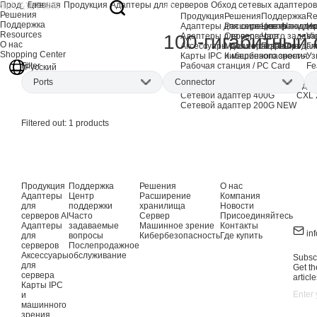
Продукция
Главная
Продукция
Адаптеры для серверов
Обход сетевых адаптеров
Решения
Продукция
Решения
Поддержка
Re
Поддержка
Адаптеры для серверов AI
Расширение хранили
Центр подде
Но
Resources
Адаптеры для серверов
Сервер
Часто задав
Vi
100-гигабитный 
О нас
Аксессуары для сервера
Машинное зрение
Послепродаж
Гл
Shopping Center
Карты IPC и машинного зрения
Кибербезопасность
Уз
Рабочая станция / PC Card
Fe
Filter
Русский
Продукция EOL
Ports
Connector
Сетевые адаптеры AI
Адап
Сетевой адаптер 400G
CXL 
Сетевой адаптер 200G
NEW
Dual-port
(1)
QSFP56
(1)
Filtered out:
1
products
Продукция
Поддержка
Решения
О нас
Адаптеры
Центр
Расширение
Компания
для
поддержки
хранилища
Новости
серверов AI
Часто
Сервер
Присоединяйтесь
Адаптеры
задаваемые
Машинное зрение
Контакты
in
для
вопросы
Кибербезопасность
Где купить
серверов
Послепродажное
Аксессуары
обслуживание
Subscr
для
Get th
сервера
article
Карты IPC
и
машинного
зрения