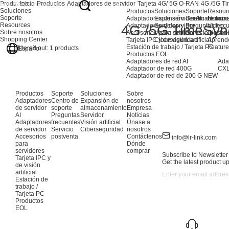
Productos
Inicio
Productos
Adaptadores de servidor
Tarjeta 4G/ 5G O-RAN
4G /5G T
Soluciones
Productos
Soluciones
Soporte
Resour
Soporte
Adaptadores de servidor AI
Expansión de almacenami
Centro de sopo
Noticia
Resources
Adaptadores de servidor
Servidor
Preguntas frec
Video
4G /5G TimeSyn
Sobre nosotros
Accesorios para servidores
Visión artificial
Servicio postve
Glosari
Shopping Center
Tarjeta IPC y de visión artificial
Ciberseguridad
Aprend
Estación de trabajo / Tarjeta PC
Feature
Filtered out:
1
products
Español
Productos EOL
Adaptadores de red AI
Ada
Adaptador de red 400G
CXL
Adaptador de red de 200 G
NEW
Productos
Soporte
Soluciones
Sobre
Adaptadores
Centro de
Expansión de
nosotros
de servidor
soporte
almacenamiento
Empresa
AI
Preguntas
Servidor
Noticias
Adaptadores
frecuentes
Visión artificial
Únase a
de servidor
Servicio
Ciberseguridad
nosotros
Accesorios
postventa
Contáctenos
info@lr-link.com
para
Dónde
servidores
comprar
Subscribe to Newsletter
Tarjeta IPC y
Get the latest product u
de visión
artificial
Estación de
trabajo /
Tarjeta PC
Productos
EOL