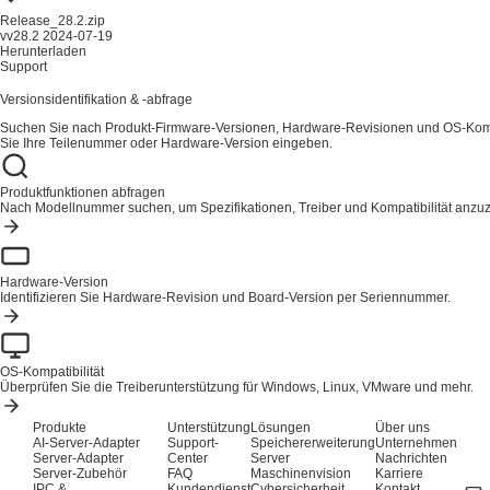
Release_28.2.zip
vv28.2
2024-07-19
Herunterladen
Support
Versionsidentifikation & -abfrage
Suchen Sie nach Produkt-Firmware-Versionen, Hardware-Revisionen und OS-Kompa
Sie Ihre Teilenummer oder Hardware-Version eingeben.
Produktfunktionen abfragen
Nach Modellnummer suchen, um Spezifikationen, Treiber und Kompatibilität anzu
Hardware-Version
Identifizieren Sie Hardware-Revision und Board-Version per Seriennummer.
OS-Kompatibilität
Überprüfen Sie die Treiberunterstützung für Windows, Linux, VMware und mehr.
Produkte
Unterstützung
Lösungen
Über uns
AI-Server-Adapter
Support-
Speichererweiterung
Unternehmen
Server-Adapter
Center
Server
Nachrichten
Server-Zubehör
FAQ
Maschinenvision
Karriere
IPC &
Kundendienst
Cybersicherheit
Kontakt