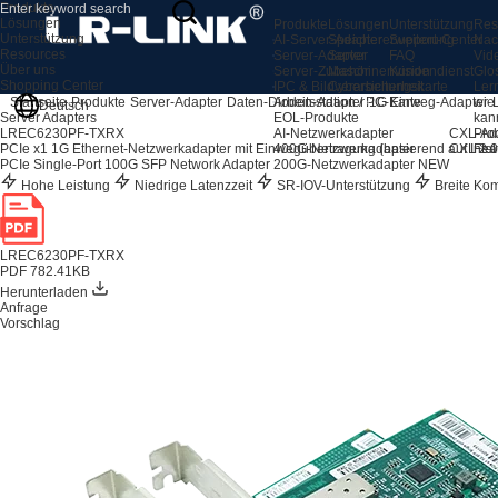
Produkte
Lösungen
Produkte
Lösungen
Unterstützung
Res
Unterstützung
AI-Server-Adapter
Speichererweiterung
Support-Center
Nac
Resources
Server-Adapter
Server
FAQ
Vid
Über uns
Server-Zubehör
Maschinenvision
Kundendienst
Glo
Shopping Center
IPC & Bildverarbeitungskarte
Cybersicherheit
Ler
Arbeitsstation / PC-Karte
wie
Startseite
Produkte
Server-Adapter
Daten-Dioden-Adapter
1G Einweg-Adapter
Deutsch
EOL-Produkte
kan
Server Adapters
AI-Netzwerkadapter
CXL-Ad
Pro
LREC6230PF-TXRX
400G-Netzwerkadapter
CXL 2.0
Fea
PCIe x1 1G Ethernet-Netzwerkadapter mit Einwegübertragung (basierend auf Intel
200G-Netzwerkadapter
NEW
PCIe Single-Port 100G SFP Network Adapter
Hohe Leistung
Niedrige Latenzzeit
SR-IOV-Unterstützung
Breite Komp
LREC6230PF-TXRX
PDF 782.41KB
Herunterladen
Anfrage
Vorschlag