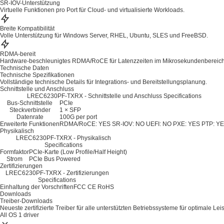
SR-IOV-Unterstützung
Virtuelle Funktionen pro Port für Cloud- und virtualisierte Workloads.
Breite Kompatibilität
Volle Unterstützung für Windows Server, RHEL, Ubuntu, SLES und FreeBSD.
RDMA-bereit
Hardware-beschleunigtes RDMA/RoCE für Latenzzeiten im Mikrosekundenbereich
Technische Daten
Technische Spezifikationen
Vollständige technische Details für Integrations- und Bereitstellungsplanung.
Schnittstelle und Anschluss
LREC6230PF-TXRX - Schnittstelle und Anschluss Specifications
Bus-Schnittstelle
PCIe
Steckverbinder
1 × SFP
Datenrate
100G per port
Erweiterte Funktionen
RDMA/RoCE: YES
SR-IOV: NO
UEFI: NO
PXE: YES
PTP: Y
Physikalisch
LREC6230PF-TXRX - Physikalisch
Specifications
Formfaktor
PCIe-Karte (Low Profile/Half Height)
Strom
PCIe Bus Powered
Zertifizierungen
LREC6230PF-TXRX - Zertifizierungen
Specifications
Einhaltung der Vorschriften
FCC
CE
RoHS
Downloads
Treiber-Downloads
Neueste zertifizierte Treiber für alle unterstützten Betriebssysteme für optimale Lei
All OS
1 driver