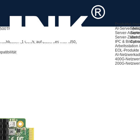
Produkte
Lösu
AI-Server-Ada
Speic
500TF-4T4S
Server-Adapte
Serve
Server-Zubeh
Masch
IPC & Bildvera
Cyber
chlüssen (1 Gbit/s, auf Basis des Intel I350)
Arbeitsstation
EOL-Produkte
atibilität
AI-Netzwerkad
400G-Netzwer
200G-Netzwer