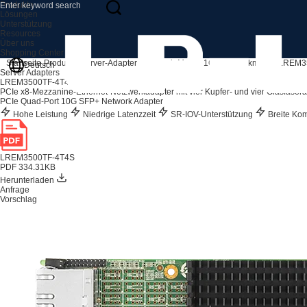
Produkte
Lösungen
Unterstützung
Resources
Über uns
Shopping Center
Startseite
Produkte
Server-Adapter
Netzwerk-Modul
1G-Netzwerkmodul
LREM3
Deutsch
Server Adapters
LREM3500TF-4T4S
PCIe x8-Mezzanine-Ethernet-Netzwerkadapter mit vier Kupfer- und vier Glasfaserans
PCIe Quad-Port 10G SFP+ Network Adapter
Hohe Leistung
Niedrige Latenzzeit
SR-IOV-Unterstützung
Breite Komp
LREM3500TF-4T4S
PDF 334.31KB
Herunterladen
Anfrage
Vorschlag