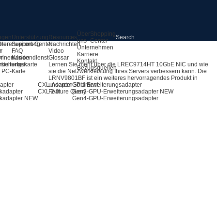
Über
Shopping
ngen
Unterstützung
Resources
uns
Center
pter
hererweiterung
Support-Center
Nachrichten
Unternehmen
r
r
FAQ
Video
Karriere
ör
inenvision
Kundendienst
Glossar
Kontakt
rbeitungskarte
sicherheit
Lernen Sie mehr über die LREC9714HT 10GbE NIC und wie
Bezugsquellen
 / PC-Karte
sie die Netzwerkleistung Ihres Servers verbessern kann. Die
LRNV9801BF ist ein weiteres hervorragendes Produkt in
apter
CXL-Adapter
unserem Sortiment.
GPU-Erweiterungsadapter
kadapter
CXL 2.0
Feature Query
Gen5-GPU-Erweiterungsadapter
NEW
kadapter
NEW
Gen4-GPU-Erweiterungsadapter