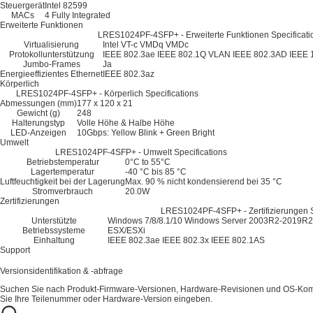
Steuergerät
Intel 82599
MACs
4 Fully Integrated
Erweiterte Funktionen
LRES1024PF-4SFP+ - Erweiterte Funktionen Specificati
Virtualisierung
Intel VT-c
VMDq
VMDc
Protokollunterstützung
IEEE 802.3ae
IEEE 802.1Q VLAN
IEEE 802.3AD
IEEE 
Jumbo-Frames
Ja
Energieeffizientes Ethernet
IEEE 802.3az
Körperlich
LRES1024PF-4SFP+ - Körperlich Specifications
Abmessungen (mm)
177 x 120 x 21
Gewicht (g)
248
Halterungstyp
Volle Höhe & Halbe Höhe
LED-Anzeigen
10Gbps: Yellow Blink + Green Bright
Umwelt
LRES1024PF-4SFP+ - Umwelt Specifications
Betriebstemperatur
0°C to 55°C
Lagertemperatur
-40 °C bis 85 °C
Luftfeuchtigkeit bei der Lagerung
Max. 90 % nicht kondensierend bei 35 °C
Stromverbrauch
20.0W
Zertifizierungen
LRES1024PF-4SFP+ - Zertifizierungen S
Unterstützte
Windows 7/8/8.1/10
Windows Server 2003R2-2019R2
Betriebssysteme
ESX/ESXi
Einhaltung
IEEE 802.3ae
IEEE 802.3x
IEEE 802.1AS
Support
Versionsidentifikation & -abfrage
Suchen Sie nach Produkt-Firmware-Versionen, Hardware-Revisionen und OS-Kompa
Sie Ihre Teilenummer oder Hardware-Version eingeben.