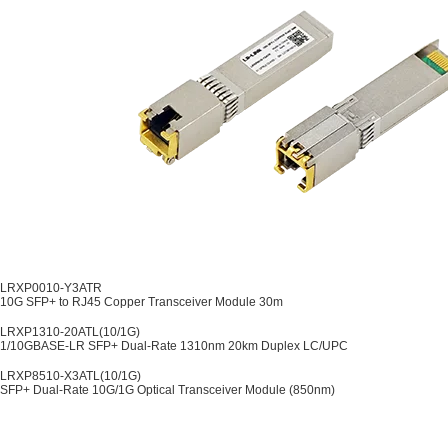
LRXP0010-Y3ATR
10G SFP+ to RJ45 Copper Transceiver Module 30m
LRXP1310-20ATL(10/1G)
1/10GBASE-LR SFP+ Dual-Rate 1310nm 20km Duplex LC/UPC
LRXP8510-X3ATL(10/1G)
SFP+ Dual-Rate 10G/1G Optical Transceiver Module (850nm)