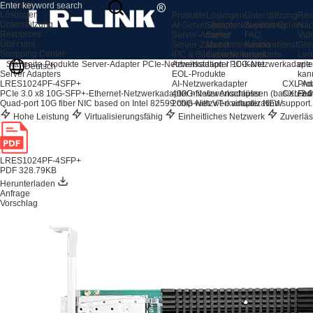
Produkte
Lösungen
Produkte
Lösungen
Unterstützung
Res
Unterstützung
AI-Server-Adapter
Speichererweiterung
Support-Center
Nac
Resources
Server-Adapter
Server
FAQ
Vid
Über uns
Server-Zubehör
Maschinenvision
Kundendienst
Glo
Shopping Center
IPC & Bildverarbeitungskarte
Cybersicherheit
Ler
Arbeitsstation / PC-Karte
wie
Startseite
Produkte
Server-Adapter
PCIe-Netzwerkadapter
10G-Netzwerkadapte
Deutsch
EOL-Produkte
kan
Server Adapters
AI-Netzwerkadapter
CXL-Ad
Pro
LRES1024PF-4SFP+
400G-Netzwerkadapter
CXL 2.0
Fea
PCIe 3.0 x8 10G-SFP+-Ethernet-Netzwerkadapter mit vier Anschlüssen (basierend 
200G-Netzwerkadapter
NEW
Quad-port 10G fiber NIC based on Intel 82599 chip with VT-c virtualization support.
Hohe Leistung
Virtualisierungsfähig
Einheitliches Netzwerk
Zuverläs
LRES1024PF-4SFP+
PDF 328.79KB
Herunterladen
Anfrage
Vorschlag