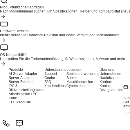
Produktfunktionen abfragen
Nach Modellnummer suchen, um Spezifikationen, Treiber und Kompatibilität anzu
Hardware-Version
Identifizieren Sie Hardware-Revision und Board-Version per Seriennummer.
OS-Kompatibilität
Überprüfen Sie die Treiberunterstützung für Windows, Linux, VMware und mehr.
Produkte
Unterstützung
Lösungen
Über uns
AI-Server-Adapter
Support-
Speichererweiterung
Unternehmen
Server-Adapter
Center
Server
Nachrichten
Server-Zubehör
FAQ
Maschinenvision
Karriere
IPC &
Kundendienst
Cybersicherheit
Kontakt
Bildverarbeitungskarte
Bezugsquellen
Arbeitsstation / PC-
Karte
Subs
EOL-Produkte
Get 
arti