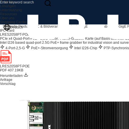
Produkte
Lösungen
Unterstützung
Resources
Über uns
Shopping Center
Startseite
Produkte
IPC & Bildverarbeitungskarte
GigE Frame Grabber
2.5GigE 
Deutsch
IPC Card
LRES2058PT-POE
PCIe x4 Quad-Port-PoE+-2,5G-Vision-Frame-Grabber-Karte (auf Basis des Intel I2
Intel I226 based quad-port 2.5G PoE+ frame grabber for industrial vision and surve
4-Port-2,5-G
PoE+-Stromversorgung
Intel I226-Chip
PTP-Synchronis
LRES2058PT-POE
PDF 407.19KB
Herunterladen
Anfrage
Vorschlag