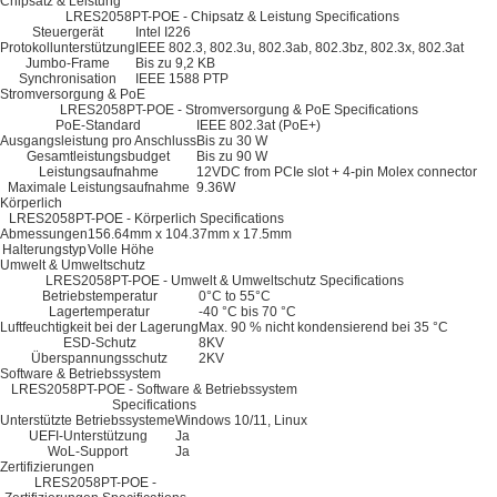
Chipsatz & Leistung
LRES2058PT-POE - Chipsatz & Leistung Specifications
Steuergerät
Intel I226
Protokollunterstützung
IEEE 802.3, 802.3u, 802.3ab, 802.3bz, 802.3x, 802.3at
Jumbo-Frame
Bis zu 9,2 KB
Synchronisation
IEEE 1588 PTP
Stromversorgung & PoE
LRES2058PT-POE - Stromversorgung & PoE Specifications
PoE-Standard
IEEE 802.3at (PoE+)
Ausgangsleistung pro Anschluss
Bis zu 30 W
Gesamtleistungsbudget
Bis zu 90 W
Leistungsaufnahme
12VDC from PCIe slot + 4-pin Molex connector
Maximale Leistungsaufnahme
9.36W
Körperlich
LRES2058PT-POE - Körperlich Specifications
Abmessungen
156.64mm x 104.37mm x 17.5mm
Halterungstyp
Volle Höhe
Umwelt & Umweltschutz
LRES2058PT-POE - Umwelt & Umweltschutz Specifications
Betriebstemperatur
0°C to 55°C
Lagertemperatur
-40 °C bis 70 °C
Luftfeuchtigkeit bei der Lagerung
Max. 90 % nicht kondensierend bei 35 °C
ESD-Schutz
8KV
Überspannungsschutz
2KV
Software & Betriebssystem
LRES2058PT-POE - Software & Betriebssystem
Specifications
Unterstützte Betriebssysteme
Windows 10/11, Linux
UEFI-Unterstützung
Ja
WoL-Support
Ja
Zertifizierungen
LRES2058PT-POE -