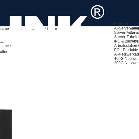
Produkte
Lösu
AI-Server-Ada
Speic
Frame Grabber
LRES2058PT-POE
Server-Adapte
Serve
Server-Zubeh
Masch
IPC & Bildvera
Cyber
26)
Arbeitsstation
illance.
EOL-Produkte
ation
AI-Netzwerkad
400G-Netzwer
200G-Netzwer