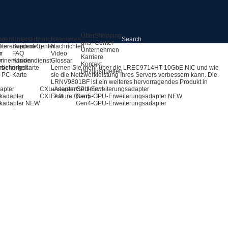
Über
Shopping
ngen
Unterstützung
Resources
uns
Center
pter
hererweiterung
Support-Center
Nachrichten
Unternehmen
r
r
FAQ
Video
Karriere
ör
inenvision
Kundendienst
Glossar
Kontakt
rbeitungskarte
sicherheit
Lernen Sie mehr über die LREC9714HT 10GbE NIC und wie
Bezugsquellen
 / PC-Karte
sie die Netzwerkleistung Ihres Servers verbessern kann. Die
LRNV9801BF ist ein weiteres hervorragendes Produkt in
apter
CXL-Adapter
unserem Sortiment.
GPU-Erweiterungsadapter
kadapter
CXL 2.0
Feature Query
Gen5-GPU-Erweiterungsadapter
NEW
kadapter
NEW
Gen4-GPU-Erweiterungsadapter