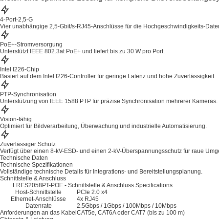
4-Port-2,5-G
Vier unabhängige 2,5-Gbit/s-RJ45-Anschlüsse für die Hochgeschwindigkeits-Date
PoE+-Stromversorgung
Unterstützt IEEE 802.3at PoE+ und liefert bis zu 30 W pro Port.
Intel I226-Chip
Basiert auf dem Intel I226-Controller für geringe Latenz und hohe Zuverlässigkeit.
PTP-Synchronisation
Unterstützung von IEEE 1588 PTP für präzise Synchronisation mehrerer Kameras.
Vision-fähig
Optimiert für Bildverarbeitung, Überwachung und industrielle Automatisierung.
Zuverlässiger Schutz
Verfügt über einen 8-kV-ESD- und einen 2-kV-Überspannungsschutz für raue Um
Technische Daten
Technische Spezifikationen
Vollständige technische Details für Integrations- und Bereitstellungsplanung.
Schnittstelle & Anschluss
LRES2058PT-POE - Schnittstelle & Anschluss Specifications
Host-Schnittstelle
PCIe 2.0 x4
Ethernet-Anschlüsse
4x RJ45
Datenrate
2.5Gbps / 1Gbps / 100Mbps / 10Mbps
Anforderungen an das Kabel
CAT5e, CAT6A oder CAT7 (bis zu 100 m)