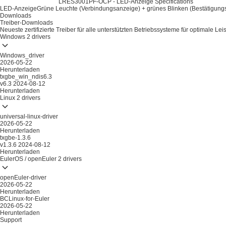
LRES3001PF-OCP - LED-Anzeige Specifications
LED-Anzeige
Grüne Leuchte (Verbindungsanzeige) + grünes Blinken (Bestätigung
Downloads
Treiber-Downloads
Neueste zertifizierte Treiber für alle unterstützten Betriebssysteme für optimale Lei
Windows
2 drivers
Windows_driver
2026-05-22
Herunterladen
txgbe_win_ndis6.3
v6.3
2024-08-12
Herunterladen
Linux
2 drivers
universal-linux-driver
2026-05-22
Herunterladen
txgbe-1.3.6
v1.3.6
2024-08-12
Herunterladen
EulerOS / openEuler
2 drivers
openEuler-driver
2026-05-22
Herunterladen
BCLinux-for-Euler
2026-05-22
Herunterladen
Support