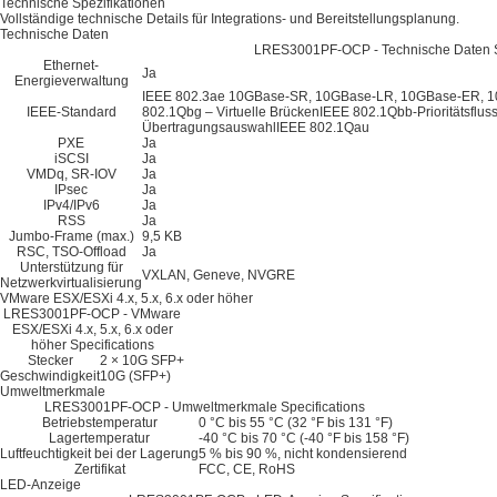
Technische Spezifikationen
Vollständige technische Details für Integrations- und Bereitstellungsplanung.
Technische Daten
LRES3001PF-OCP - Technische Daten Sp
Ethernet-
Ja
Energieverwaltung
IEEE 802.3ae 10GBase-SR, 10GBase-LR, 10GBase-ER, 
IEEE-Standard
802.1Qbg – Virtuelle BrückenIEEE 802.1Qbb-Prioritätsflu
ÜbertragungsauswahlIEEE 802.1Qau
PXE
Ja
iSCSI
Ja
VMDq, SR-IOV
Ja
IPsec
Ja
IPv4/IPv6
Ja
RSS
Ja
Jumbo-Frame (max.)
9,5 KB
RSC, TSO-Offload
Ja
Unterstützung für
VXLAN, Geneve, NVGRE
Netzwerkvirtualisierung
VMware ESX/ESXi 4.x, 5.x, 6.x oder höher
LRES3001PF-OCP - VMware
ESX/ESXi 4.x, 5.x, 6.x oder
höher Specifications
Stecker
2 × 10G SFP+
Geschwindigkeit
10G (SFP+)
Umweltmerkmale
LRES3001PF-OCP - Umweltmerkmale Specifications
Betriebstemperatur
0 °C bis 55 °C (32 °F bis 131 °F)
Lagertemperatur
-40 °C bis 70 °C (-40 °F bis 158 °F)
Luftfeuchtigkeit bei der Lagerung
5 % bis 90 %, nicht kondensierend
Zertifikat
FCC, CE, RoHS
LED-Anzeige