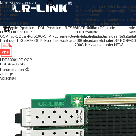
Produkte
Lösungen
Produkte
Lösungen
Unterstützung
Res
Unterstützung
AI-Server-Adapter
Speichererweiterung
Support-Center
Nac
Resources
Server-Adapter
Server
FAQ
Vid
Über uns
Server-Zubehör
Maschinenvision
Kundendienst
Glo
Shopping Center
IPC & Bildverarbeitungskarte
Cybersicherheit
Ler
Arbeitsstation / PC-Karte
wie
Startseite
Produkte
EOL-Produkte
LRES3001PF-OCP
Deutsch
EOL-Produkte
kan
LRES3001PF-OCP
AI-Netzwerkadapter
CXL-Ad
Pro
OCP Typ-1 Dual-Port-10G-SFP+-Ethernet-Serveradapter (auf Basis des Net-swift
400G-Netzwerkadapter
CXL 2.0
Fea
Dual-port 10G SFP+ OCP Type-1 network adapter based on Net-swift SP1000A cont
200G-Netzwerkadapter
NEW
LRES3001PF-OCP
PDF 484.77KB
Herunterladen
Anfrage
Vorschlag