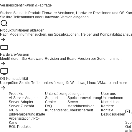
Versionsidentifikation & -abfrage
Suchen Sie nach Produkt-Firmware-Versionen, Hardware-Revisionen und OS-Kompa
Sie Ihre Teilenummer oder Hardware-Version eingeben.
Produktfunktionen abfragen
Nach Modellnummer suchen, um Spezifikationen, Treiber und Kompatibilität anzu
Hardware-Version
Identifizieren Sie Hardware-Revision und Board-Version per Seriennummer.
OS-Kompatibilität
Überprüfen Sie die Treiberunterstützung für Windows, Linux, VMware und mehr.
Produkte
Unterstützung
Lösungen
Über uns
AI-Server-Adapter
Support-
Speichererweiterung
Unternehmen
Server-Adapter
Center
Server
Nachrichten
Server-Zubehör
FAQ
Maschinenvision
Karriere
IPC &
Kundendienst
Cybersicherheit
Kontakt
Bildverarbeitungskarte
Bezugsquellen
Arbeitsstation / PC-
Karte
Subs
EOL-Produkte
Get 
arti