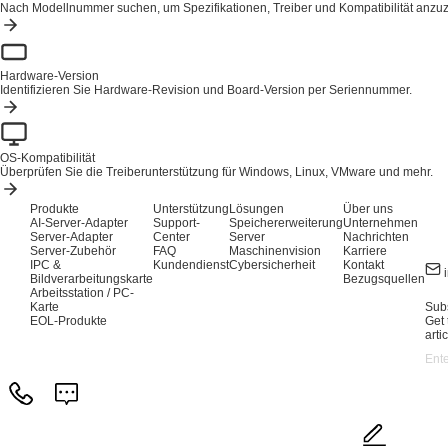
Nach Modellnummer suchen, um Spezifikationen, Treiber und Kompatibilität anzu
Hardware-Version
Identifizieren Sie Hardware-Revision und Board-Version per Seriennummer.
OS-Kompatibilität
Überprüfen Sie die Treiberunterstützung für Windows, Linux, VMware und mehr.
Produkte
Unterstützung
Lösungen
Über uns
AI-Server-Adapter
Support-
Speichererweiterung
Unternehmen
Server-Adapter
Center
Server
Nachrichten
Server-Zubehör
FAQ
Maschinenvision
Karriere
IPC &
Kundendienst
Cybersicherheit
Kontakt
Bildverarbeitungskarte
Bezugsquellen
Arbeitsstation / PC-
Karte
Subs
EOL-Produkte
Get 
arti