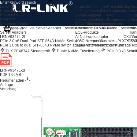
Produkte
Lösungen
Produkte
Lösungen
Unterstützung
Res
Unterstützung
AI-Server-Adapter
Speichererweiterung
Support-Center
Nac
Resources
Server-Adapter
Server
FAQ
Vid
Über uns
Server-Zubehör
Maschinenvision
Kundendienst
Glo
Shopping Center
IPC & Bildverarbeitungskarte
Cybersicherheit
Ler
Arbeitsstation / PC-Karte
wie
Startseite
Produkte
Server-Adapter
Erweiterungskarte
Gen3.0 NVMe Erweiterun
Deutsch
EOL-Produkte
kan
Server Adapters
AI-Netzwerkadapter
CXL-Ad
Pro
LRNV9347L-2I
400G-Netzwerkadapter
CXL 2.0
Fea
PCIe 3.0 x8 Dual-Port-SFF-8643-NVMe-Switch-Adapter (auf Basis des PLX PEX8
200G-Netzwerkadapter
NEW
PCIe 3.0 x8 to dual SFF-8643 NVMe switch adapter for high-bandwidth storage ex
PLX PEX8747 Steuergerät
Duale NVMe-Erweiterung
PCIe 3.0 x8 Schnit
LRNV9347L-2I
PDF 1.66MB
Herunterladen
Anfrage
Vorschlag