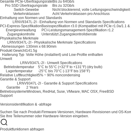
Gesamte PCIe-Übertragungsrate
Bis zu 64Gb/s
Pro SSD Übertragungsrate
Bis zu 32Gb/s
Switch-Gewebe
Nicht blockierend, volle Leitungsgeschwindigkeit
Verkehrsklassen
Acht Verkehrsklassen pro Anschluss
Einhaltung von Normen und Standards
LRNV9347L-2I - Einhaltung von Normen und Standards Specifications
PCI-Express-Spezifikation
Basisspezifikation r3.0 (Kompatibel mit PCIe r1.0a/1.1 & 
Energieverwaltung
PCI-Leistungsmanagement-Spezifikation r1.2
Zugangskontrolle
Unterstützt Zugangskontrolldienste
Physikalische Merkmale
LRNV9347L-2I - Physikalische Merkmale Specifications
Abmessungen
130mm x 68.90mm
Produkt Gewicht
141.5g
Halterung Typ
Volle Höhe (installiert) und Low-Profile enthalten
Umwelt
LRNV9347L-2I - Umwelt Specifications
Betriebstemperatur
5°C to 55°C (+32°F to +131°F) (dry bulb)
Lagertemperatur
-25°C bis 70°C (-13°F bis 158°F)
Relative Luftfeuchtigkeit
5% ~ 90% noncondensing
Garantie & Support
LRNV9347L-2I - Garantie & Support Specifications
Garantie
2 Years
Betriebssysteme
Windows, RedHat, Suse, VMware, MAC OSX, FreeBSD
Support
Versionsidentifikation & -abfrage
Suchen Sie nach Produkt-Firmware-Versionen, Hardware-Revisionen und OS-Kompa
Sie Ihre Teilenummer oder Hardware-Version eingeben.
Produktfunktionen abfragen