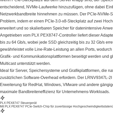
entscheidend, NVMe-Laufwerke hinzuzufügen, ohne dabei Ein
Netzwerkbandbreite hinnehmen zu müssen. Der PCIe-NVMe-Sw
Problem, indem er einen PCIe-3.0-x8-Steckplatz auf zwei Ho
erweitert und so skalierbaren Speicher für datenintensive Anw
Angetrieben vom PLX PEX8747-Controller liefert dieser Adapt
bis zu 64 Gb/s, wobei jede SSD gleichzeitig bis zu 32 Gb/s errei
gewährleistet volle Line-Rate-Leistung an allen Ports, wodur
Grafik- und Kommunikationsplattformen beseitigt werden und gl
Multicast unterstützt werden.
Ideal für Server, Speichersysteme und Grafikplattformen, die 
zusätzlichen Software-Overhead erfordern. Der LRNV9347L-2I b
Erweiterung für RedHat, Windows, VMware und andere gängige
maximale Bandbreiteneffizienz für Unternehmens-Workloads.
PLX PEX8747 Steuergerät
Mit PLX PEX8747 PCIe-Switch-Chip für zuverlässige Hochgeschwindigkeitsdaten