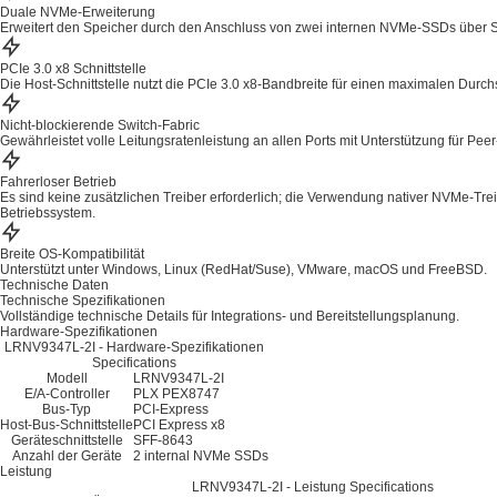
Duale NVMe-Erweiterung
Erweitert den Speicher durch den Anschluss von zwei internen NVMe-SSDs über S
PCIe 3.0 x8 Schnittstelle
Die Host-Schnittstelle nutzt die PCIe 3.0 x8-Bandbreite für einen maximalen Durch
Nicht-blockierende Switch-Fabric
Gewährleistet volle Leitungsratenleistung an allen Ports mit Unterstützung für Peer
Fahrerloser Betrieb
Es sind keine zusätzlichen Treiber erforderlich; die Verwendung nativer NVMe-Treib
Betriebssystem.
Breite OS-Kompatibilität
Unterstützt unter Windows, Linux (RedHat/Suse), VMware, macOS und FreeBSD.
Technische Daten
Technische Spezifikationen
Vollständige technische Details für Integrations- und Bereitstellungsplanung.
Hardware-Spezifikationen
LRNV9347L-2I - Hardware-Spezifikationen
Specifications
Modell
LRNV9347L-2I
E/A-Controller
PLX PEX8747
Bus-Typ
PCI-Express
Host-Bus-Schnittstelle
PCI Express x8
Geräteschnittstelle
SFF-8643
Anzahl der Geräte
2 internal NVMe SSDs
Leistung
LRNV9347L-2I - Leistung Specifications