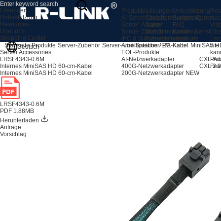
Produkte
Lösungen
Produkte
Lösungen
Unterstützung
Res
Unterstützung
AI-Server-Adapter
Speichererweiterung
Support-Center
Nac
Resources
Server-Adapter
Server
FAQ
Vid
Über uns
Server-Zubehör
Maschinenvision
Kundendienst
Glo
Shopping Center
IPC & Bildverarbeitungskarte
Cybersicherheit
Ler
Arbeitsstation / PC-Karte
wie
Startseite
Produkte
Server-Zubehör
Server- und Speicher-E/A-Kabel
MiniSAS H
Deutsch
EOL-Produkte
kan
Server Accessories
AI-Netzwerkadapter
CXL-Ad
Pro
LRSF4343-0.6M
400G-Netzwerkadapter
CXL 2.0
Fea
Internes MiniSAS HD 60-cm-Kabel
200G-Netzwerkadapter
NEW
Internes MiniSAS HD 60-cm-Kabel
LRSF4343-0.6M
PDF 1.88MB
Herunterladen
Anfrage
Vorschlag