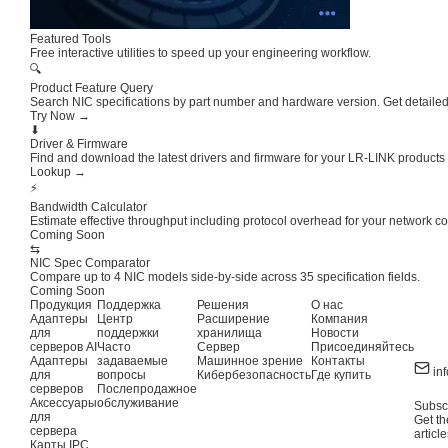
Featured Tools
Free interactive utilities to speed up your engineering workflow.
🔍
Product Feature Query
Search NIC specifications by part number and hardware version. Get detailed p
Try Now →
⬇
Driver & Firmware
Find and download the latest drivers and firmware for your LR-LINK product
Lookup →
⚡
Bandwidth Calculator
Estimate effective throughput including protocol overhead for your network co
Coming Soon
⇆
NIC Spec Comparator
Compare up to 4 NIC models side-by-side across 35 specification fields.
Coming Soon
Продукция
Поддержка
Решения
О нас
Адаптеры
Центр
Расширение
Компания
для
поддержки
хранилища
Новости
серверов AI
Часто
Сервер
Присоединяйтесь
Адаптеры
задаваемые
Машинное зрение
Контакты
in
для
вопросы
Кибербезопасность
Где купить
серверов
Послепродажное
Аксессуары
обслуживание
Subscr
для
Get th
сервера
article
Карты IPC