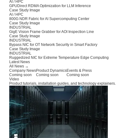
AI / HPC
GPUDirect RDMA Optimization for LLM Inference
Case Study Image
AI / HPC
800G NDR Fabric for AI Supercomputing Center
Case Study Image
INDUSTRIAL
GigE Vision Frame Grabber for AOI Inspection Line
Case Study Image
INDUSTRIAL
Bypass NIC for OT Network Security in Smart Factory
Case Study Image
INDUSTRIAL
Ruggedized NIC for Extreme Temperature Edge Computing
Latest News
All News →
Company News
Product Dynamics
Events & Press
Coming soon
Coming soon
Coming soon
Video
Product tutorials, installation guides, and technology explainers.