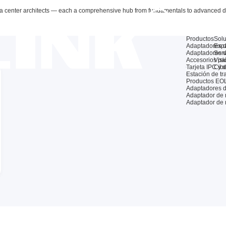
data center architects — each a comprehensive hub from fundamentals to advanced 
Productos
Sol
Adaptadores d
Exp
Adaptadores d
Serv
Accesorios pa
Visió
Tarjeta IPC y de
Cib
Estación de tr
Productos EO
Adaptadores d
Adaptador de
Adaptador de 