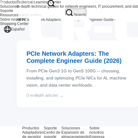
Productos
Technical Learning Center
Soluciones
In-depth technical guides for network engineers, IT procurement, and 
Soporte
Search
Resources
Sobre nosotros
All
PCIe Network Adapters: The Complete Engineer Guide (2026)
Shopping Center
Español
PCIe Network Adapters: The
Complete Engineer Guide (2026)
From PCIe Gen3 1G to Gen5 100G -- choosing,
installing, and optimizing PCIe NICs for AI, machine
vision, and data center workloads.
0 in-depth articles →
Productos
Soporte
Soluciones
Sobre
Adaptadores
Centro de
Expansión de
nosotros
de servidor
soporte
almacenamiento
Empresa