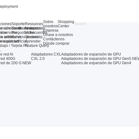
deployment.
Sobre
Shopping
uciones
Soporte
Resources
nosotros
Center
e servidor AI
ansión de almacenamiento
Centro de soporte
Noticias
Empresa
e servidor
idor
Preguntas frecuentes
Video
Únase a nosotros
ra servidores
n artificial
Servicio postventa
Glosario
Contáctenos
 visión artificial
erseguridad
Aprender
Dónde comprar
abajo / Tarjeta PC
Feature Query
L
e red AI
Adaptadores CXL
Adaptadores de expansión de GPU
 red 400G
CXL 2.0
Adaptadores de expansión de GPU Gen5
NE
red de 200 G
NEW
Adaptadores de expansión de GPU Gen4