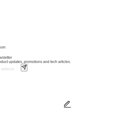
.com
wsletter
roduct updates, promotions and tech articles.