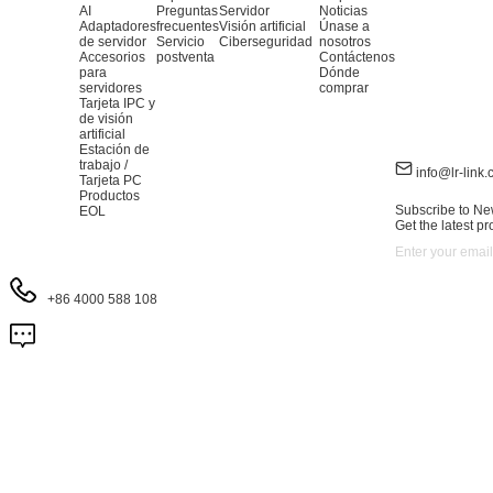
AI
Preguntas
Servidor
Noticias
Adaptadores
frecuentes
Visión artificial
Únase a
de servidor
Servicio
Ciberseguridad
nosotros
Accesorios
postventa
Contáctenos
para
Dónde
servidores
comprar
Tarjeta IPC y
de visión
artificial
Estación de
trabajo /
info@lr-link
Tarjeta PC
Productos
Subscribe to Ne
EOL
Get the latest p
+86 4000 588 108