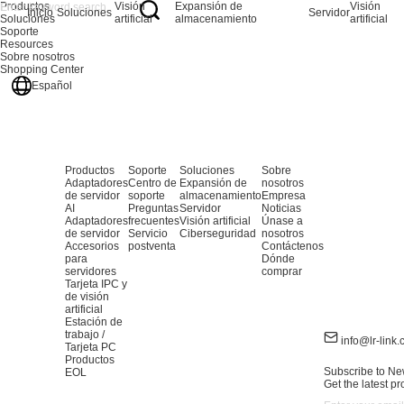
Productos
Visión
Expansión de
Visión
Inicio
Soluciones
Servidor
Soluciones
artificial
almacenamiento
artificial
Soporte
Resources
Sobre nosotros
Shopping Center
Español
Productos
Soporte
Soluciones
Sobre
Adaptadores
Centro de
Expansión de
nosotros
de servidor
soporte
almacenamiento
Empresa
AI
Preguntas
Servidor
Noticias
Adaptadores
frecuentes
Visión artificial
Únase a
de servidor
Servicio
Ciberseguridad
nosotros
Accesorios
postventa
Contáctenos
para
Dónde
servidores
comprar
Tarjeta IPC y
de visión
artificial
Estación de
trabajo /
info@lr-link
Tarjeta PC
Productos
Subscribe to Ne
EOL
Get the latest p