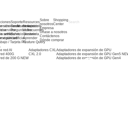
Sobre
Shopping
uciones
Soporte
Resources
nosotros
Center
e servidor AI
ansión de almacenamiento
Centro de soporte
Noticias
Empresa
e servidor
idor
Preguntas frecuentes
Video
Únase a nosotros
ra servidores
n artificial
Servicio postventa
Glosario
Contáctenos
 visión artificial
erseguridad
Aprender
Dónde comprar
abajo / Tarjeta PC
Feature Query
L
e red AI
Adaptadores CXL
Adaptadores de expansión de GPU
 red 400G
CXL 2.0
Adaptadores de expansión de GPU Gen5
NE
red de 200 G
NEW
Adaptadores de expansión de GPU Gen4