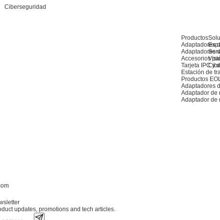
Ciberseguridad
Productos
Sol
Adaptadores d
Exp
Adaptadores d
Serv
Accesorios pa
Visió
Tarjeta IPC y de
Cib
Estación de tr
Productos EO
Adaptadores d
Adaptador de
Adaptador de 
.com
wsletter
roduct updates, promotions and tech articles.