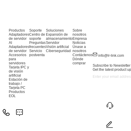
4
4
8
Productos
Soporte
Soluciones
Sobre
Adaptadores
Centro de
Expansión de
nosotros
de servidor
soporte
almacenamiento
Empresa
AI
Preguntas
Servidor
Noticias
Adaptadores
frecuentes
Visión artificial
Únase a
de servidor
Servicio
Ciberseguridad
nosotros
Accesorios
postventa
Contáctenos
info@lr-link.com
para
Dónde
servidores
comprar
Subscribe to Newsletter
Tarjeta IPC y
Get the latest product u
de visión
artificial
Estación de
trabajo /
Tarjeta PC
Productos
EOL