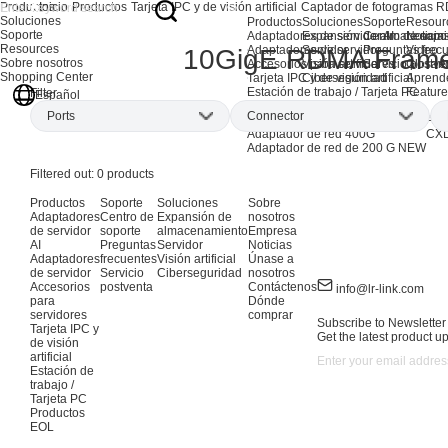
Productos
Inicio
Productos
Tarjeta IPC y de visión artificial
Captador de fotogramas 
Soluciones
Productos
Soluciones
Soporte
Resour
Soporte
Adaptadores de servidor AI
Expansión de almacenami
Centro de sopo
Noticia
Resources
Adaptadores de servidor
Servidor
Preguntas frec
Video
10GigE RDMA Frame
Sobre nosotros
Accesorios para servidores
Visión artificial
Servicio postve
Glosari
Shopping Center
Tarjeta IPC y de visión artificial
Ciberseguridad
Aprend
Estación de trabajo / Tarjeta PC
Feature
Filter
Español
Productos EOL
Ports
Connector
Adaptadores de red AI
Ada
Adaptador de red 400G
CXL
Adaptador de red de 200 G
NEW
Filtered out:
0
products
Productos
Soporte
Soluciones
Sobre
Adaptadores
Centro de
Expansión de
nosotros
de servidor
soporte
almacenamiento
Empresa
AI
Preguntas
Servidor
Noticias
Adaptadores
frecuentes
Visión artificial
Únase a
de servidor
Servicio
Ciberseguridad
nosotros
Accesorios
postventa
Contáctenos
info@lr-link.com
para
Dónde
servidores
comprar
Subscribe to Newsletter
Tarjeta IPC y
Get the latest product u
de visión
artificial
Estación de
trabajo /
Tarjeta PC
Productos
EOL