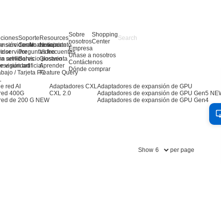
Sobre
Shopping
uciones
Soporte
Resources
nosotros
Center
e servidor AI
ansión de almacenamiento
Centro de soporte
Noticias
Empresa
e servidor
idor
Preguntas frecuentes
Video
Únase a nosotros
ra servidores
n artificial
Servicio postventa
Glosario
Contáctenos
 visión artificial
erseguridad
Aprender
Dónde comprar
abajo / Tarjeta PC
Feature Query
L
e red AI
Adaptadores CXL
Adaptadores de expansión de GPU
 red 400G
CXL 2.0
Adaptadores de expansión de GPU Gen5
NE
red de 200 G
NEW
Adaptadores de expansión de GPU Gen4
Show
per page