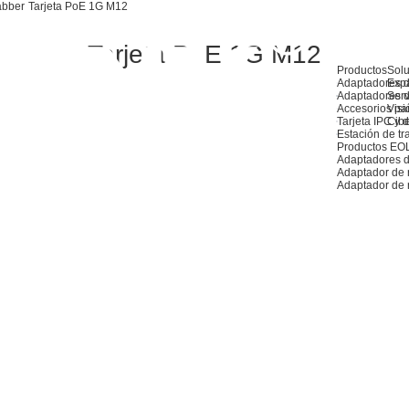
abber
Tarjeta PoE 1G M12
Tarjeta PoE 1G M12
Productos
Sol
Adaptadores d
Exp
Adaptadores d
Serv
Accesorios pa
Visió
Tarjeta IPC y de
Cib
Estación de tr
Productos EO
Adaptadores d
Adaptador de
Adaptador de 