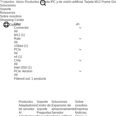
Productos
Inicio
Productos
Tarjeta IPC y de visión artificial
Tarjeta M12 Frame Gr
Soluciones
Soporte
Resources
Sobre nosotros
Shopping Center
Filter
Resetting
Español
Connector
All
M12
(1)
Rate
All
1Gbps
(1)
PCle
All
x4
(1)
Chip
All
Intel I350
(1)
PCIe Version
All
Filtered out:
1
products
Productos
Soporte
Soluciones
Sobre
Adaptadores
Centro de
Expansión de
nosotros
de servidor
soporte
almacenamiento
Empresa
AI
Preguntas
Servidor
Noticias