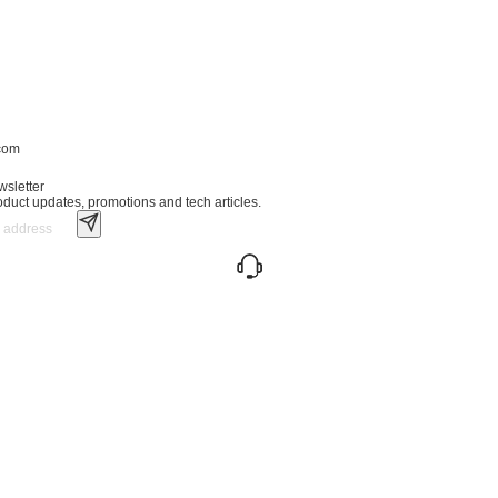
.com
wsletter
roduct updates, promotions and tech articles.