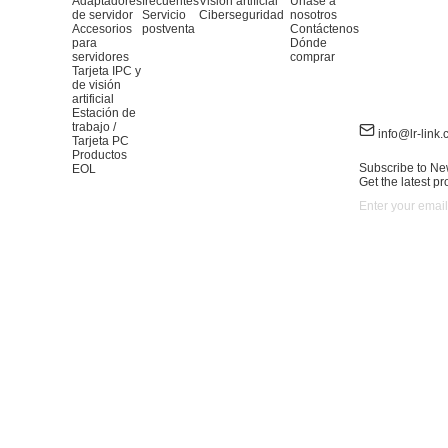
Adaptadores
frecuentes
Visión artificial
Únase a
de servidor
Servicio
Ciberseguridad
nosotros
Accesorios
postventa
Contáctenos
para
Dónde
servidores
comprar
Tarjeta IPC y
de visión
artificial
Estación de
trabajo /
info@lr-link
Tarjeta PC
Productos
Subscribe to Ne
EOL
Get the latest p