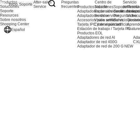
Productos
After-sales
Preguntas
Centro de
Servicio
Inicio
Soporte
Soluciones
Service
frecuentes
soporte
postventa
Productos
Soluciones
Soporte
Resour
Soporte
Adaptadores de servidor AI
Expansión de almacenami
Centro de sopo
Noticia
Resources
Adaptadores de servidor
Servidor
Preguntas frec
Video
Sobre nosotros
Accesorios para servidores
Visión artificial
Servicio postve
Glosari
Shopping Center
Tarjeta IPC y de visión artificial
Ciberseguridad
Aprend
Estación de trabajo / Tarjeta PC
Feature
Español
Productos EOL
Adaptadores de red AI
Ada
Adaptador de red 400G
CXL
Adaptador de red de 200 G
NEW