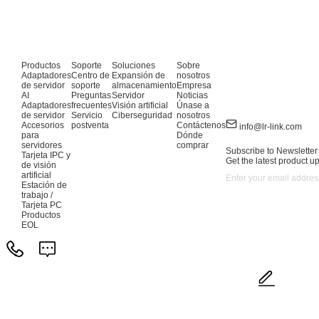
Productos
Soporte
Soluciones
Sobre
Adaptadores
Centro de
Expansión de
nosotros
de servidor
soporte
almacenamiento
Empresa
AI
Preguntas
Servidor
Noticias
Adaptadores
frecuentes
Visión artificial
Únase a
de servidor
Servicio
Ciberseguridad
nosotros
Accesorios
postventa
Contáctenos
info@lr-link.com
para
Dónde
servidores
comprar
Subscribe to Newsletter
Tarjeta IPC y
Get the latest product u
de visión
artificial
Estación de
trabajo /
Tarjeta PC
Productos
EOL