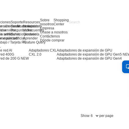
Sobre
Shopping
uciones
Soporte
Resources
nosotros
Center
e servidor AI
ansión de almacenamiento
Centro de soporte
Noticias
Empresa
e servidor
idor
Preguntas frecuentes
Video
Únase a nosotros
ra servidores
n artificial
Servicio postventa
Glosario
Contáctenos
 visión artificial
erseguridad
Aprender
Dónde comprar
abajo / Tarjeta PC
Feature Query
L
e red AI
Adaptadores CXL
Adaptadores de expansión de GPU
 red 400G
CXL 2.0
Adaptadores de expansión de GPU Gen5
NE
red de 200 G
NEW
Adaptadores de expansión de GPU Gen4
Show
per page