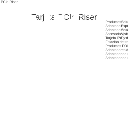
a PCIe Riser
Tarjeta PCIe Riser
Productos
Sol
Adaptadores d
Exp
Adaptadores d
Serv
Accesorios pa
Visió
Tarjeta IPC y de
Cib
Estación de tr
Productos EO
Adaptadores d
Adaptador de
Adaptador de 