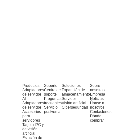
Productos
Soporte
Soluciones
Sobre
Adaptadores
Centro de
Expansión de
nosotros
de servidor
soporte
almacenamiento
Empresa
AI
Preguntas
Servidor
Noticias
Adaptadores
frecuentes
Visión artificial
Únase a
de servidor
Servicio
Ciberseguridad
nosotros
Accesorios
postventa
Contáctenos
para
Dónde
servidores
comprar
Tarjeta IPC y
de visión
artificial
Estación de