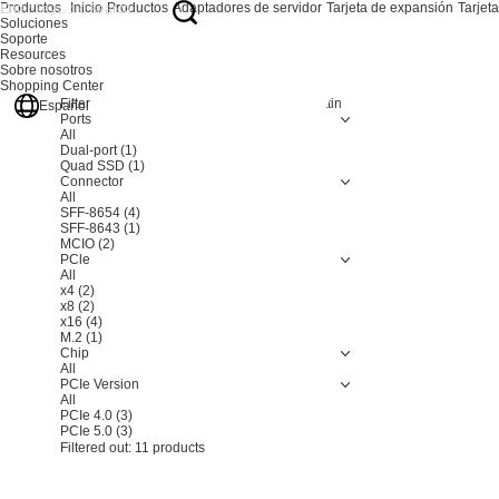
Productos
Inicio
Productos
Adaptadores de servidor
Tarjeta de expansión
Tarjet
Soluciones
Soporte
Resources
Sobre nosotros
Shopping Center
Filter
Resetting
Español
Ports
All
Dual-port
(1)
Quad SSD
(1)
Connector
All
SFF-8654
(4)
SFF-8643
(1)
MCIO
(2)
PCle
All
x4
(2)
x8
(2)
x16
(4)
M.2
(1)
Chip
All
PCIe Version
All
PCIe 4.0
(3)
PCIe 5.0
(3)
Filtered out:
11
products