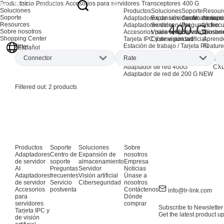
Productos
Inicio
Productos
Accesorios para servidores
Transceptores
400 G
Soluciones
Productos
Soluciones
Soporte
Resour
Soporte
Adaptadores de servidor AI
Expansión de almacenami
Centro de sopo
Noticia
Resources
Adaptadores de servidor
Servidor
Preguntas frec
Video
400 G
Sobre nosotros
Accesorios para servidores
Visión artificial
Servicio postve
Glosari
Shopping Center
Tarjeta IPC y de visión artificial
Ciberseguridad
Aprend
Estación de trabajo / Tarjeta PC
Feature
Filter
Español
Productos EOL
Connector
Rate
Adaptadores de red AI
Ada
Adaptador de red 400G
CXL
Adaptador de red de 200 G
NEW
Filtered out:
2
products
Productos
Soporte
Soluciones
Sobre
Adaptadores
Centro de
Expansión de
nosotros
de servidor
soporte
almacenamiento
Empresa
AI
Preguntas
Servidor
Noticias
Adaptadores
frecuentes
Visión artificial
Únase a
de servidor
Servicio
Ciberseguridad
nosotros
Accesorios
postventa
Contáctenos
info@lr-link.com
para
Dónde
servidores
comprar
Subscribe to Newsletter
Tarjeta IPC y
Get the latest product u
de visión