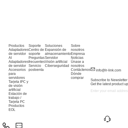
Productos
Soporte
Soluciones
Sobre
Adaptadores
Centro de
Expansión de
nosotros
de servidor
soporte
almacenamiento
Empresa
AI
Preguntas
Servidor
Noticias
Adaptadores
frecuentes
Visión artificial
Únase a
de servidor
Servicio
Ciberseguridad
nosotros
Accesorios
postventa
Contáctenos
info@lr-link.com
para
Dónde
servidores
comprar
Subscribe to Newsletter
Tarjeta IPC y
Get the latest product u
de visión
artificial
Estación de
trabajo /
Tarjeta PC
Productos
EOL