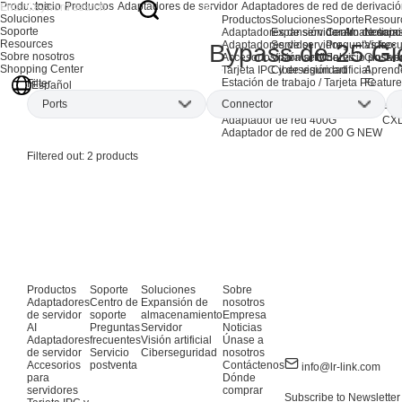
Productos
Inicio
Productos
Adaptadores de servidor
Adaptadores de red de derivaci
Soluciones
Productos
Soluciones
Soporte
Resour
Soporte
Adaptadores de servidor AI
Expansión de almacenami
Centro de sopo
Noticia
Resources
Adaptadores de servidor
Servidor
Preguntas frec
Video
Bypass de 25 Gi
Sobre nosotros
Accesorios para servidores
Visión artificial
Servicio postve
Glosari
Shopping Center
Tarjeta IPC y de visión artificial
Ciberseguridad
Aprend
Estación de trabajo / Tarjeta PC
Feature
Filter
Español
Productos EOL
Ports
Connector
Adaptadores de red AI
Ada
Adaptador de red 400G
CXL
Adaptador de red de 200 G
NEW
Dual-port
(2)
SFP28
(2)
Filtered out:
2
products
Productos
Soporte
Soluciones
Sobre
Adaptadores
Centro de
Expansión de
nosotros
de servidor
soporte
almacenamiento
Empresa
AI
Preguntas
Servidor
Noticias
Adaptadores
frecuentes
Visión artificial
Únase a
de servidor
Servicio
Ciberseguridad
nosotros
Accesorios
postventa
Contáctenos
info@lr-link.com
para
Dónde
servidores
comprar
Subscribe to Newsletter